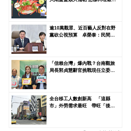
吃？
逾10萬觀眾、近百藝人反對在野
黨砍公視預算 卓榮泰：民間希
望維護藝文發展環境
「信賴台灣」爆內戰？台南觀旅
局長郭貞慧辭官挑戰現任立委賴
惠員
全台移工人數創新高 「這縣
市」外勞需求最旺 帶旺「後站
店面商機」