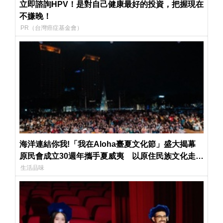
立即諮詢HPV！是對自己健康最好的投資，把握現在
不嫌晚！
PR（台灣癌症基金會）
海洋連結你我!「我在Aloha臺夏文化節」盛大揭幕
原民會成立30週年攜手夏威夷 以原住民族文化走向
世界
生活品味