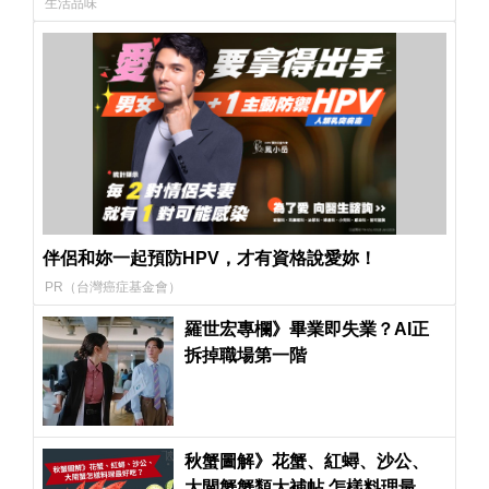
生活品味
伴侶和妳一起預防HPV，才有資格說愛妳！
PR（台灣癌症基金會）
羅世宏專欄》畢業即失業？AI正
拆掉職場第一階
秋蟹圖解》花蟹、紅蟳、沙公、
大閘蟹蟹類大補帖 怎樣料理最好