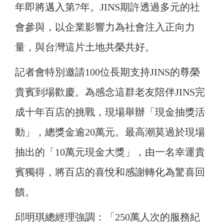
年即將邁入第7年。JINS期許透過多元的社
會參與，以企業影響力為社會注入正向力
量，與台灣這片土地共榮共好。
記者會特別邀請100位長期支持JINS的尊榮
貴賓到場歡慶。為感念這群老友陪伴JINS完
成十年百店的挑戰，現場舉辦「現金抽獎活
動」，總獎金逾20萬元。最高潮莫過於現場
抽出的「10萬元現金大獎」，由一名幸運貴
賓獨得，將百店的喜悅和感謝轉化為驚喜回
饋。
邱明琪總經理強調：「250萬人次的服務紀