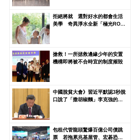
拒絕將就 選對好水的都會生活
美學 奇異淨水全新「極光RO」
超優惠上市 打造科技健康完美
生活
搶救！一所拯救邊緣少年的安置
機構即將被不合時宜的制度摧毀
中國脫貧大會》習近平默認3秒脫
口說了「撒胡椒麵」李克強的一
席話也很經典
包租代管龍頭驚爆百億公司債跳
票 若拖累兆基屋管、宏碁恐淪