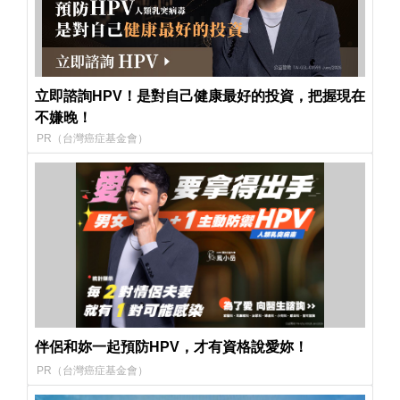
立即諮詢HPV！是對自己健康最好的投資，把握現在
不嫌晚！
PR（台灣癌症基金會）
伴侶和妳一起預防HPV，才有資格說愛妳！
PR（台灣癌症基金會）