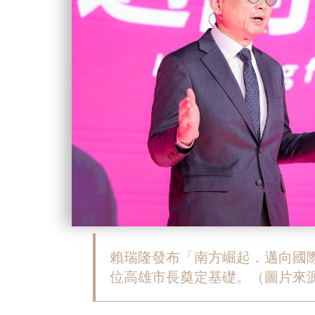
賴瑞隆發布「南方崛起．邁向國
位高雄市長奠定基礎。（圖片來