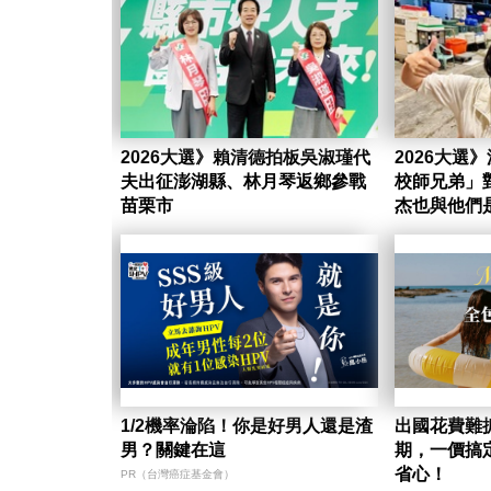
2026大選》賴清德拍板吳淑瑾代
2026大選
夫出征澎湖縣、林月琴返鄉參戰
校師兄弟」
苗栗市
杰也與他們
1/2機率淪陷！你是好男人還是渣
出國花費難
男？關鍵在這
期，一價搞
省心！
PR（台灣癌症基金會）