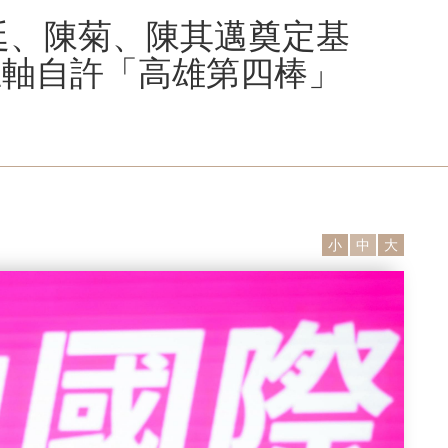
長廷、陳菊、陳其邁奠定基
主軸自許「高雄第四棒」
小
中
大