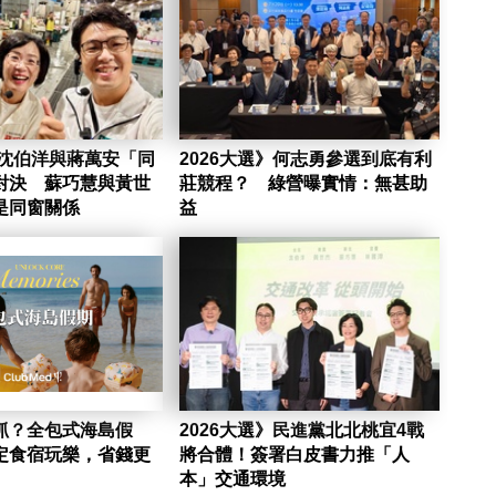
》沈伯洋與蔣萬安「同
2026大選》何志勇參選到底有利
對決 蘇巧慧與黃世
莊競程？ 綠營曝實情：無甚助
是同窗關係
益
抓？全包式海島假
2026大選》民進黨北北桃宜4戰
定食宿玩樂，省錢更
將合體！簽署白皮書力推「人
本」交通環境