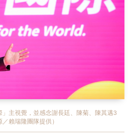
際」主視覺，並感念謝長廷、陳菊、陳其邁3
源／賴瑞隆團隊提供）