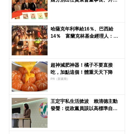
協會副董
哈薩克年利率給16％、巴西給
14％ 富蘭克林基金經理人：除
了AI還有很好的投資標的
超神減肥神器！橘子不要直接
吃，加點這個！體重天天下降
PR（新素簡）
王定宇私生活掀波 賴清德主動
發聲：從政黨員該以高標準自我
規範