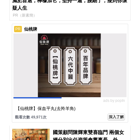
減肥首選，檸檬加它，堅持一週，腰細了，瘦到你懷
疑人生
PR（新素簡）
仙桃牌
PR
ads by popIn
【仙桃牌】保血平丸(去羚羊角)
深入了解
觀看次數 49,971次
國策顧問陳輝東雙喜臨門 兩個女
婿分別出任資策會董事長、外貿