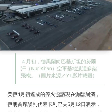
４月初，德黑蘭向巴基斯坦的努爾
汗（Nur Khan）空軍基地派遣多架
飛機。（圖片來源／YT影片截圖）
美伊4月初達成的停火協議現在瀕臨崩潰，
伊朗首席談判代表卡利巴夫5月12日表示，