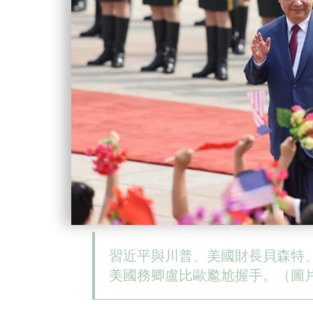
習近平與川普、美國財長貝森特
美國務卿盧比歐尷尬握手。（圖