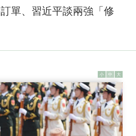
要訂單、習近平談兩強「修
小
中
大