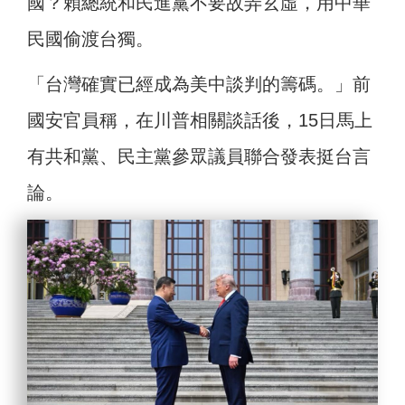
國？賴總統和民進黨不要故弄玄虛，用中華
民國偷渡台獨。
「台灣確實已經成為美中談判的籌碼。」前
國安官員稱，在川普相關談話後，15日馬上
有共和黨、民主黨參眾議員聯合發表挺台言
論。