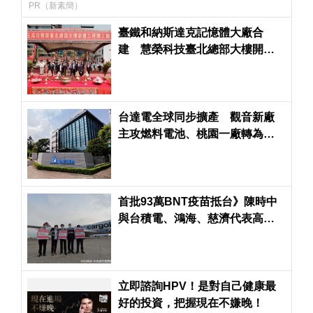
PR（新素簡）
臺鐵和納斯達克記憶體大廠合
建 慧榮科技臺北總部大樓開工
動土
台達電全球同步擴產 觀音新廠
主攻燃料電池、桃園一廠轉為研
發中心
首批93萬BNT疫苗抵台》陳時中
與台積電、鴻海、慈濟代表高舉
「THANK YOU」親自接機
立即諮詢HPV！是對自己健康最
好的投資，把握現在不嫌晚！