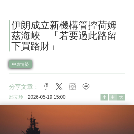
伊朗成立新機構管控荷姆
茲海峽 「若要過此路留
下買路財」
中東情勢
分享文章：
facebook
twitter
instagram
line
邱立玲
2026-05-19 15:00
小
中
大