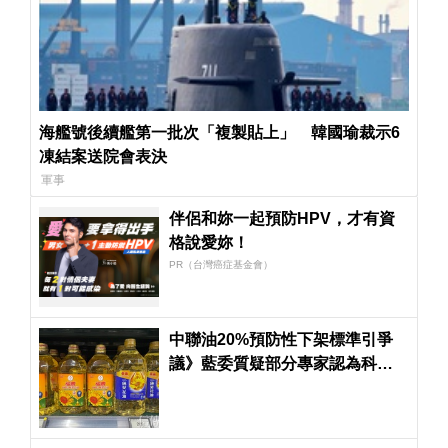
海艦號後續艦第一批次「複製貼上」 韓國瑜裁示6
凍結案送院會表決
軍事
伴侶和妳一起預防HPV，才有資
格說愛妳！
PR（台灣癌症基金會）
中聯油20%預防性下架標準引爭
議》藍委質疑部分專家認為科學
依據不足