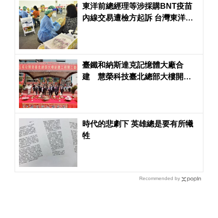
東洋前總經理等涉採購BNT疫苗
內線交易遭檢方起訴 台灣東洋：
是公司主動告發
臺鐵和納斯達克記憶體大廠合
建 慧榮科技臺北總部大樓開工
動土
時代的悲劇下 英雄總是要有所犧
牲
Recommended by