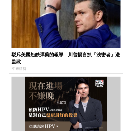
駁斥美國短缺彈藥的報導 川普揚言抓「洩密者」送
監獄
中東情勢