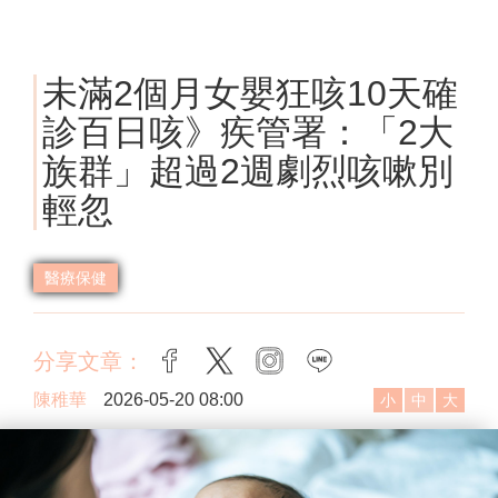
未滿2個月女嬰狂咳10天確
診百日咳》疾管署：「2大
族群」超過2週劇烈咳嗽別
輕忽
醫療保健
分享文章：
facebook
twitter
instagram
line
陳稚華
2026-05-20 08:00
小
中
大