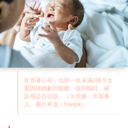
疾管署公布，北部一名未滿2個月女
嬰因持續劇烈咳嗽、咳到嘔吐，確
診感染百日咳。（示意圖，非當事
人。圖片來源／freepik）