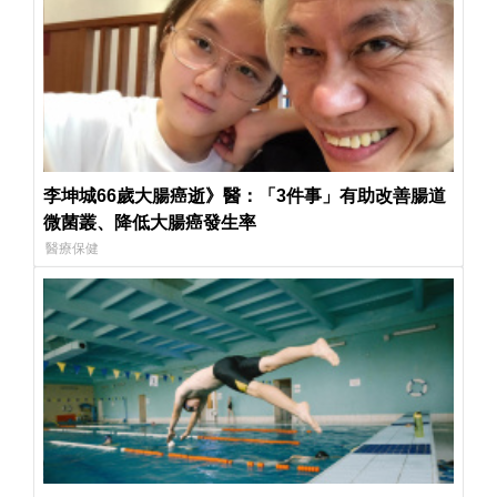
李坤城66歲大腸癌逝》醫：「3件事」有助改善腸道
微菌叢、降低大腸癌發生率
醫療保健