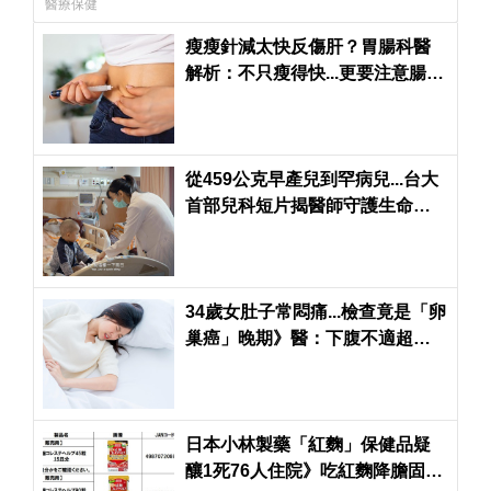
醫療保健
瘦瘦針減太快反傷肝？胃腸科醫
解析：不只瘦得快...更要注意腸
胃、肝膽與肌肉流失風險
從459公克早產兒到罕病兒...台大
首部兒科短片揭醫師守護生命的
真實日常
34歲女肚子常悶痛...檢查竟是「卵
巢癌」晚期》醫：下腹不適超過2
週快到婦科檢查
日本小林製藥「紅麴」保健品疑
釀1死76人住院》吃紅麴降膽固