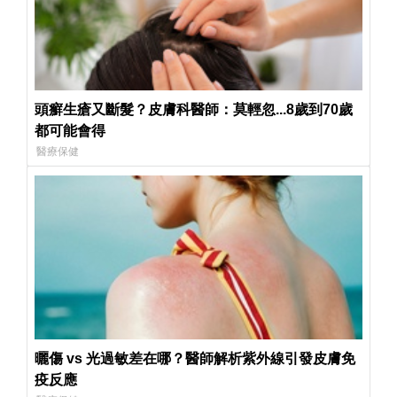
頭癬生瘡又斷髮？皮膚科醫師：莫輕忽...8歲到70歲
都可能會得
醫療保健
曬傷 vs 光過敏差在哪？醫師解析紫外線引發皮膚免
疫反應