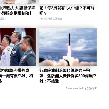
眼睛壓力大 護眼保單
驚！每2男就有1人中標？不可能
心護眼定期眼睛險】
吧？
心護眼）
PR（台灣癌症基金會）
戰指揮部今掛牌成
行政院籌劃追加預算納強弓飛
簡士淵有顧立雄、梅
彈 藍版無人機條例多300億顧立
絡
雄：不接受
Recommended by