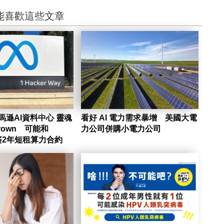
能喜歡這些文章
亞馬遜AI資料中心 靈魂
看好 AI 電力需求暴增 美國大電
rown 可能和
力公司併購小電力公司
ic簽2年短租算力合約