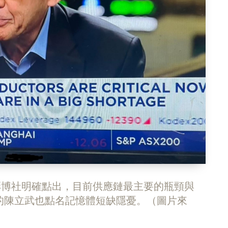
對彭博社明確點出，目前供應鏈最主要的瓶頸與
的陳立武也點名記憶體短缺隱憂。（圖片來