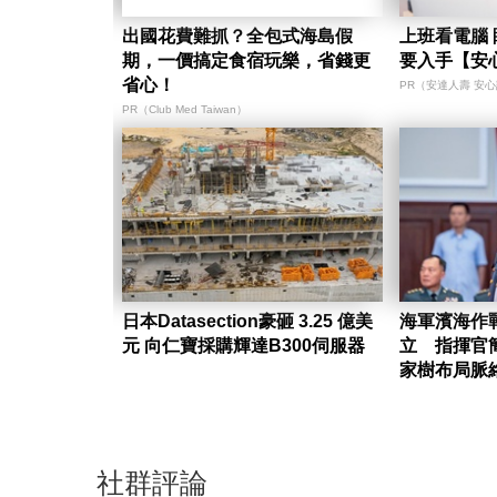
出國花費難抓？全包式海島假
上班看電腦 
期，一價搞定食宿玩樂，省錢更
要入手【安
省心！
PR（安達人壽 安
PR（Club Med Taiwan）
日本Datasection豪砸 3.25 億美
海軍濱海作
元 向仁寶採購輝達B300伺服器
立 指揮官
家樹布局脈
社群評論