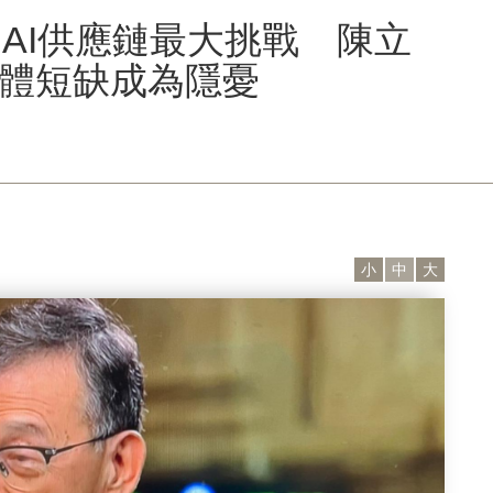
AI供應鏈最大挑戰 陳立
憶體短缺成為隱憂
小
中
大