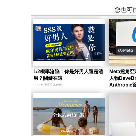
您也可
1/2機率淪陷！你是好男人還是渣
Meta挖角
男？關鍵在這
人物DaveB
Anthrop
PR（台灣癌症基金會）