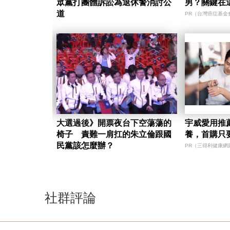
眾黨打團體訴訟為退休警消討公
男？關鍵在
道
PR（台灣癌症基金
大選過後》開票夜台下空蕩蕩的
宇威愛用推
椅子 責難一肩扛的朱立倫跟國
養，首購只要
民黨該怎麼辦？
PR（三得利健康網
社群評論