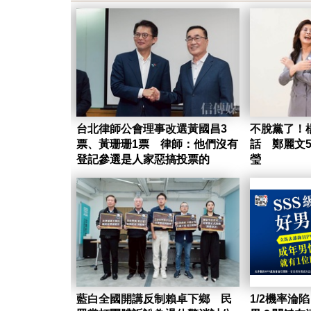
台北律師公會理事改選黃國昌3
不脫黨了！
票、黃珊珊1票 律師：他們沒有
話 鄭麗文
登記參選是人家惡搞投票的
瑩
藍白全國開講反制賴卓下鄉 民
1/2機率淪