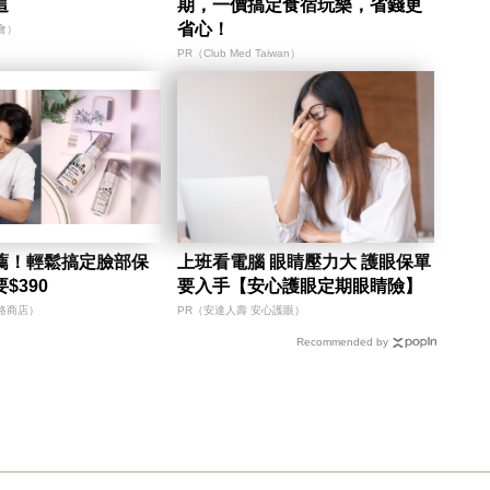
這
期，一價搞定食宿玩樂，省錢更
省心！
會）
PR（Club Med Taiwan）
薦！輕鬆搞定臉部保
上班看電腦 眼睛壓力大 護眼保單
$390
要入手【安心護眼定期眼睛險】
路商店）
PR（安達人壽 安心護眼）
Recommended by