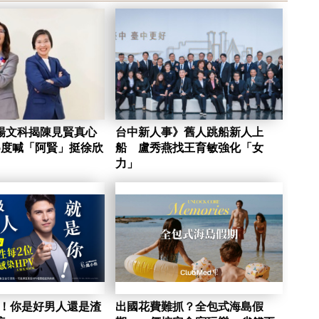
楊文科揭陳見賢真心
台中新人事》舊人跳船新人上
5度喊「阿賢」挺徐欣
船 盧秀燕找王育敏強化「女
力」
陷！你是好男人還是渣
出國花費難抓？全包式海島假