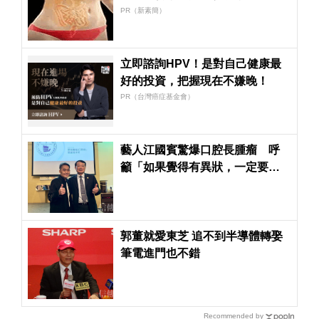
蠻腰
PR（新素簡）
立即諮詢HPV！是對自己健康最
好的投資，把握現在不嫌晚！
PR（台灣癌症基金會）
藝人江國賓驚爆口腔長腫瘤 呼
籲「如果覺得有異狀，一定要儘
快就醫，不能拖」
郭董就愛東芝 追不到半導體轉娶
筆電進門也不錯
Recommended by