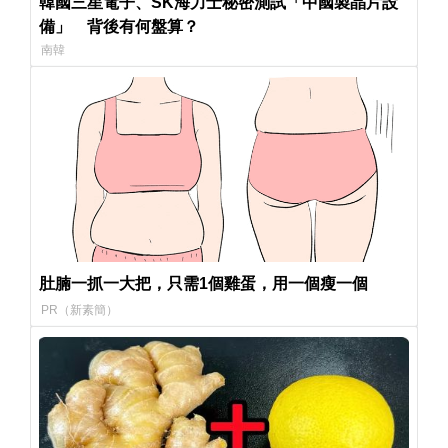
韓國三星電子、SK海力士秘密測試「中國製晶片設
備」 背後有何盤算？
南韓
肚腩一抓一大把，只需1個雞蛋，用一個瘦一個
PR（新素簡）