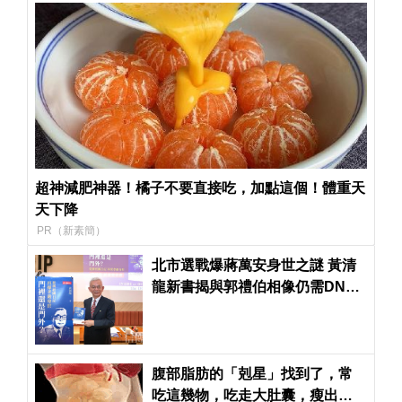
超神減肥神器！橘子不要直接吃，加點這個！體重天
天下降
PR（新素簡）
北市選戰爆蔣萬安身世之謎 黃清
龍新書揭與郭禮伯相像仍需DNA
驗證
腹部脂肪的「剋星」找到了，常
吃這幾物，吃走大肚囊，瘦出小