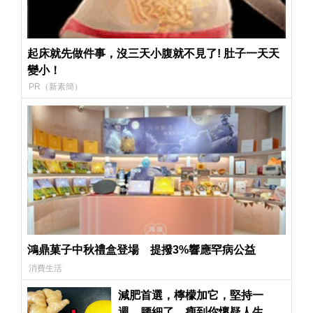
起床就先做件事，沒三天小腹就不見了! 肚子一天天
變小！
PR（新素簡）
鴻鼎菓子中秋禮盒登場 提撥3%響應罕病公益
消費生活
減肥首選，檸檬加它，堅持一
週，腰細了，瘦到你懷疑人生