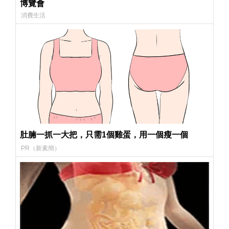
博覽會
消費生活
肚腩一抓一大把，只需1個雞蛋，用一個瘦一個
PR（新素簡）