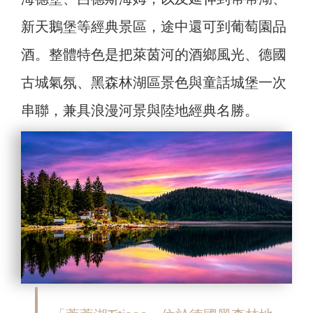
新天鵝堡等經典景區，途中還可到葡萄園品
酒。整體特色是把萊茵河的酒鄉風光、德國
古城氣氛、黑森林湖區景色與童話城堡一次
串聯，兼具浪漫河景與陸地經典名勝。