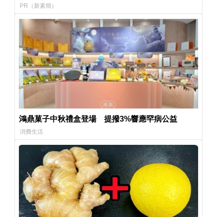
PR（新素簡）
鴻鼎菓子中秋禮盒登場 提撥3%響應罕病公益
消費生活