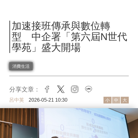
加速接班傳承與數位轉
型 中企署「第六屆N世代
學苑」盛大開場
消費生活
分享文章：
facebook
twitter
instagram
line
呂中英
2026-05-21 10:30
小
中
大