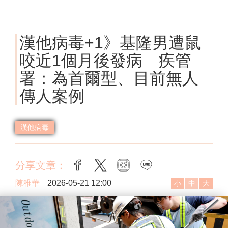
漢他病毒+1》基隆男遭鼠
咬近1個月後發病 疾管
署：為首爾型、目前無人
傳人案例
漢他病毒
分享文章：
facebook
twitter
instagram
line
陳稚華
2026-05-21 12:00
小
中
大