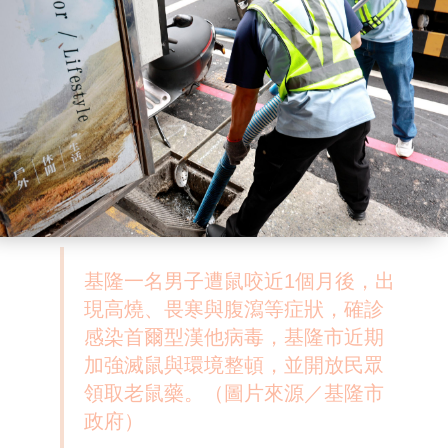
基隆一名男子遭鼠咬近1個月後，出
現高燒、畏寒與腹瀉等症狀，確診
感染首爾型漢他病毒，基隆市近期
加強滅鼠與環境整頓，並開放民眾
領取老鼠藥。（圖片來源／基隆市
政府）