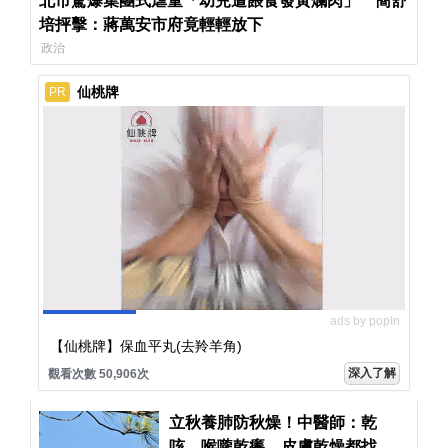
北市驚爆集團式虐童「幼兒遭餵食發黃爛肉」 簡舒
培抨擊：蔣萬安市府竟輕輕放下
政治
仙桃牌
PR
ads by popIn
【仙桃牌】保血平丸(去羚羊角)
深入了解
觀看次數 50,906次
立秋養肺防秋燥！中醫師：乾
咳、喉嚨乾癢、皮膚乾燥都找上