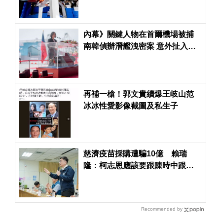
內幕》關鍵人物在首爾機場被捕
南韓偵辦潛艦洩密案 意外扯入台
灣潛艦國造計畫
再補一槍！郭文貴續爆王岐山范
冰冰性愛影像截圖及私生子
慈濟疫苗採購遭騙10億 賴瑞
隆：柯志恩應該要跟陳時中跟民
進黨政府道歉
Recommended by