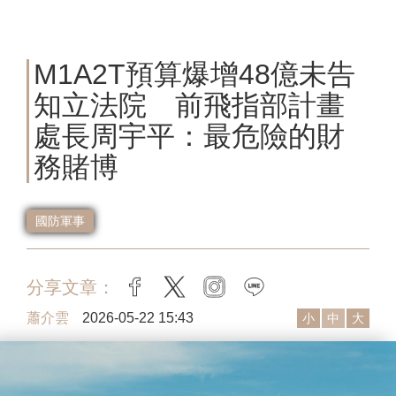
M1A2T預算爆增48億未告
知立法院 前飛指部計畫
處長周宇平：最危險的財
務賭博
國防軍事
分享文章：
facebook
twitter
instagram
line
蕭介雲
2026-05-22 15:43
小
中
大