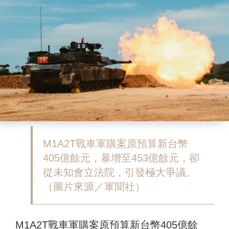
M1A2T戰車軍購案原預算新台幣
405億餘元，暴增至453億餘元，卻
從未知會立法院，引發極大爭議。
（圖片來源／軍聞社）
M1A2T戰車軍購案原預算新台幣405億餘