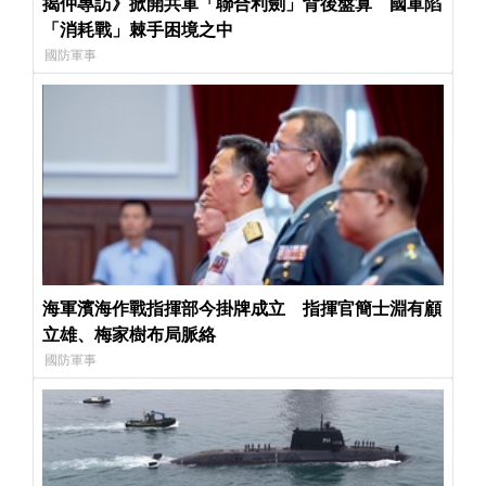
揭仲專訪》掀開共軍「聯合利劍」背後盤算 國軍陷
「消耗戰」棘手困境之中
國防軍事
海軍濱海作戰指揮部今掛牌成立 指揮官簡士淵有顧
立雄、梅家樹布局脈絡
國防軍事