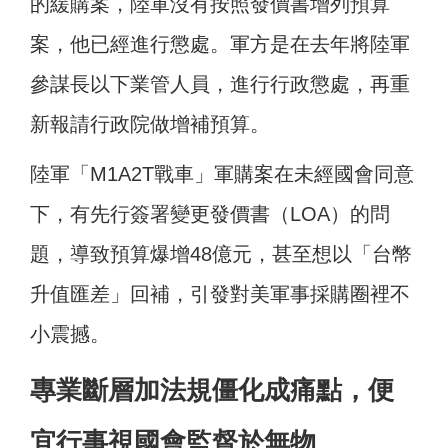
的緩購案，陸軍沒有按照發價書增列預算
案，他已經進行懲處。軍方是在去年將陸軍
參謀長以下業管人員，進行行政懲處，再重
新報請行政院做增補預算。
陸軍「M1A2T戰車」軍購案在未經國會同意
下，有先行簽署變更發價書（LOA）的問
題，導致預算爆增48億元，甚至想以「台幣
升值匯差」回補，引發對美軍事採購圈裡不
小震撼。
專業斷層加法規僵化成痛點，便
宜行事視國會監督於無物