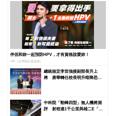
伴侶和妳一起預防HPV，才有資格說愛妳！
PR（台灣癌症基金會）
總統核定李世強接副部長升上
將 唐華轉任校長明升暗降恐成
「斷點」
中科院「勁蜂四型」無人機將測
評 射程達1千公里與雄二E「高
低配」