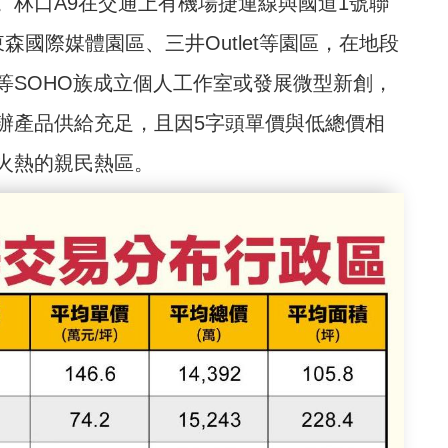
。林口A9在交通上有機場捷運線與國道1號聯
森國際媒體園區、三井Outlet等園區，在地段
等SOHO族成立個人工作室或發展微型新創，
辦產品供給充足，且因5字頭單價與低總價相
火熱的親民熱區。