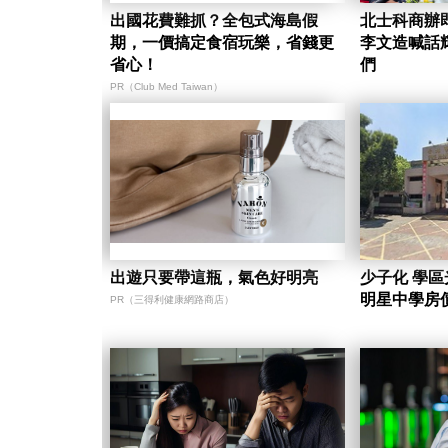
出國花費難抓？全包式海島假
北士科商辦
期，一價搞定食宿玩樂，省錢更
李文造喊話
省心！
們
PR（Club Med Taiwan）
出遊只要帶這瓶，氣色好明亮
少子化 學區光環失色？北市逾半
明星中學房
PR（三得利健康網路商店）