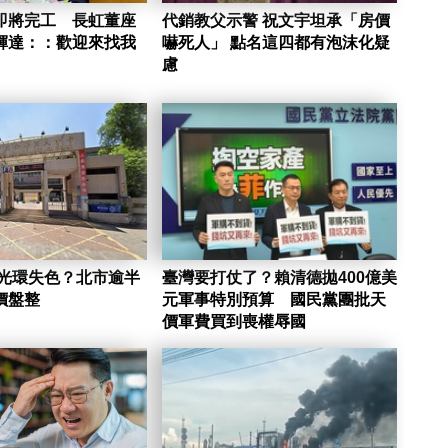
即將完工 長虹董座
代銷教父示警 祝文宇坦承「房價
輝達：：歡迎來找我
嚇死人」 點名這四都有泡沫化疑
慮
臺灣要打仗了？賴清德拋400億美
價盤整
元軍事特別預算 國民黨團批天
價軍費買到喪權辱國