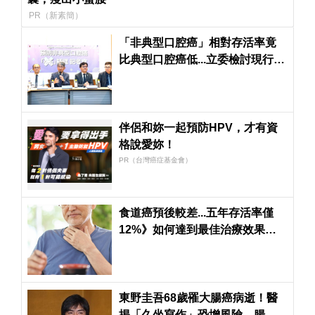
PR（新素簡）
「非典型口腔癌」相對存活率竟
比典型口腔癌低...立委檢討現行政
策
伴侶和妳一起預防HPV，才有資
格說愛妳！
PR（台灣癌症基金會）
食道癌預後較差...五年存活率僅
12%》如何達到最佳治療效果？
醫師解惑
東野圭吾68歲罹大腸癌病逝！醫
揭「久坐寫作」恐增風險 腸道