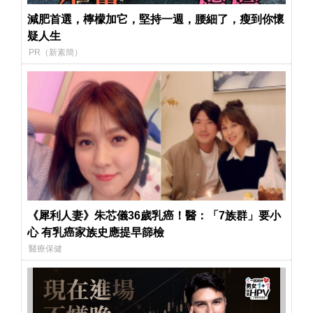
減肥首選，檸檬加它，堅持一週，腰細了，瘦到你懷
疑人生
PR（新素簡）
《犀利人妻》朱芯儀36歲乳癌！醫：「7族群」要小
心 有乳癌家族史應提早篩檢
醫療保健