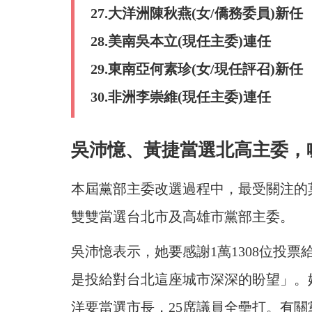
27.大洋洲陳秋燕(女/僑務委員)新任
28.美南吳本立(現任主委)連任
29.東南亞何素珍(女/現任評召)新任
30.非洲李崇維(現任主委)連任
吳沛憶、黃捷當選北高主委，
本屆黨部主委改選過程中，最受關注的
雙雙當選台北市及高雄市黨部主委。
吳沛憶表示，她要感謝1萬1308位投
是投給對台北這座城市深深的盼望」。
洋要當選市長，25席議員全壘打。有