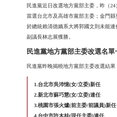
民進黨近日改選地方黨部主委，昨（2
當選台北市及高雄市黨部主委；金門縣
於總統賴清德嫡系大將郭國文則未能連
副議長林志展獲勝。
民進黨地方黨部主委改選名單
民進黨昨晚揭曉地方黨部主委改選結果
1.台北市吳沛憶(女/立委)新任
2.新北市蘇巧慧(女/立委)連任
3.桃園市張火爐(前主委/前議員)新任
4.台中市許木桂(現任主委)連任