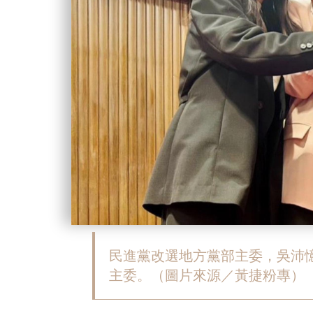
民進黨改選地方黨部主委，吳沛
主委。（圖片來源／黃捷粉專）