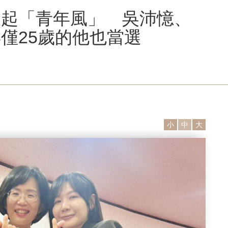
吹起「青年風」 吳沛憶、
僅25歲的他也當選
小
中
大