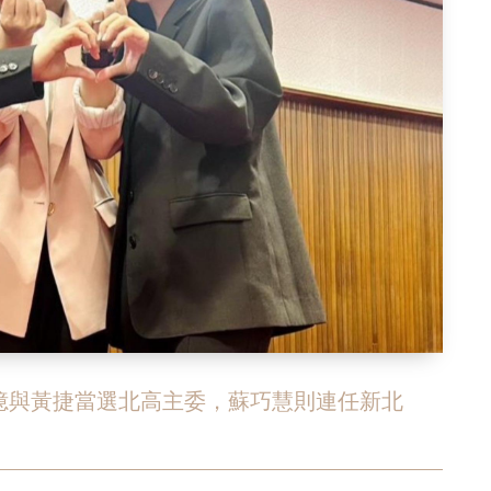
憶與黃捷當選北高主委，蘇巧慧則連任新北