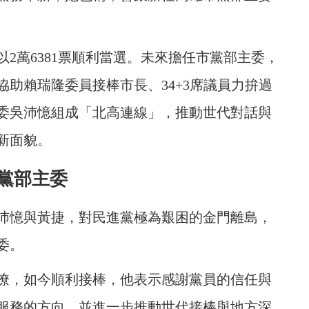
2萬6381票順利當選。未來擔任市黨部主委，
助賴瑞隆委員接棒市長、34+3席議員力拚過
委吳沛憶組成「北高連線」，推動世代對話與
新面貌。
黨部主委
沛憶與黃捷，對民進黨極為艱困的金門離島，
委。
僚，如今順利接棒，他表示感謝黨員的信任與
服務的方向，並進一步推動世代接棒與地方深