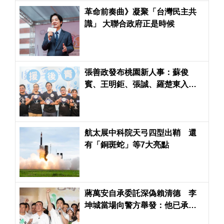
革命前奏曲》凝聚「台灣民主共
識」 大聯合政府正是時候
張善政發布桃園新人事：蘇俊
賓、王明鉅、張誠、羅楚東入
陣 地方想起韓國瑜
航太展中科院天弓四型出鞘 還
有「銅斑蛇」等7大亮點
蔣萬安自承委託深偽賴清德 李
坤城當場向警方舉發：他已承認
教唆犯罪