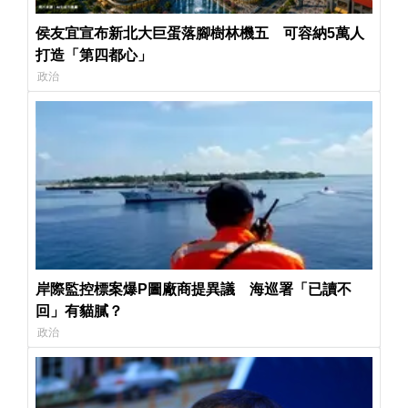
侯友宜宣布新北大巨蛋落腳樹林機五 可容納5萬人
打造「第四都心」
政治
岸際監控標案爆P圖廠商提異議 海巡署「已讀不
回」有貓膩？
政治