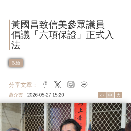
黃國昌致信美參眾議員
倡議「六項保證」正式入
法
政治
分享文章：
facebook
twitter
instagram
line
蕭介雲
2026-05-27 15:20
小
中
大