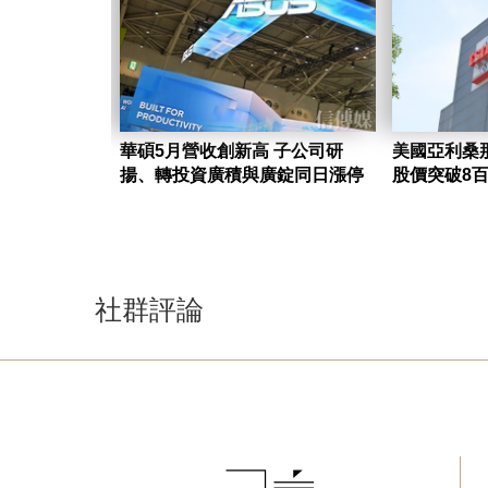
華碩5月營收創新高 子公司研
美國亞利桑那
揚、轉投資廣積與廣錠同日漲停
股價突破8
社群評論