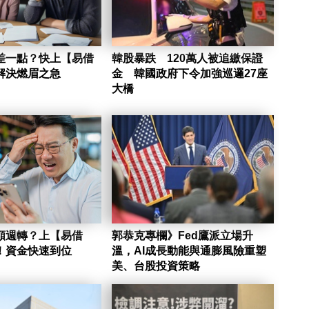
差一點？快上【易借
韓股暴跌 120萬人被追繳保證
解決燃眉之急
金 韓國政府下令加強巡邏27座
大橋
額週轉？上【易借
郭恭克專欄》Fed鷹派立場升
！資金快速到位
溫，AI成長動能與通膨風險重塑
美、台股投資策略