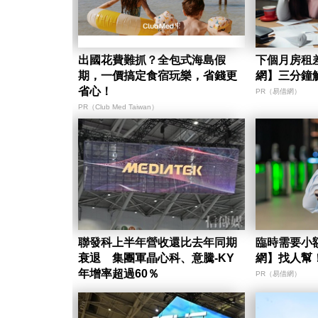
出國花費難抓？全包式海島假
下個月房租
期，一價搞定食宿玩樂，省錢更
網】三分鐘
省心！
PR（易借網）
PR（Club Med Taiwan）
聯發科上半年營收還比去年同期
臨時需要小
衰退 集團軍晶心科、意騰-KY
網】找人幫
年增率超過60％
PR（易借網）