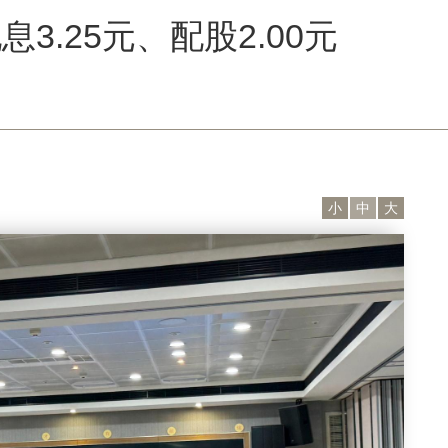
.25元、配股2.00元
小
中
大