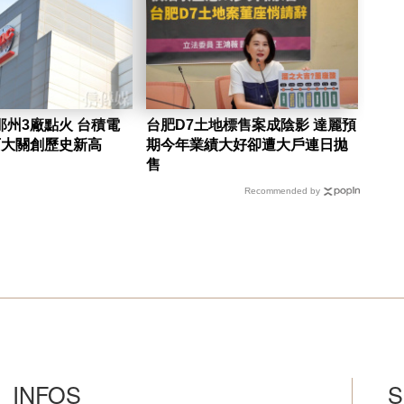
州3廠點火 台積電
台肥D7土地標售案成陰影 達麗預
百大關創歷史新高
期今年業績大好卻遭大戶連日拋
售
Recommended by
INFOS
S