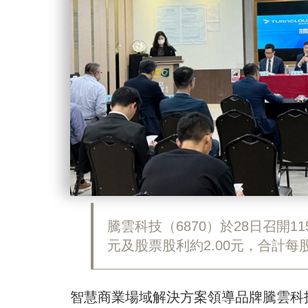
騰雲科技（6870）於28日召開1
元及股票股利約2.00元，合計每股
智慧商業場域解決方案領導品牌騰雲科技（