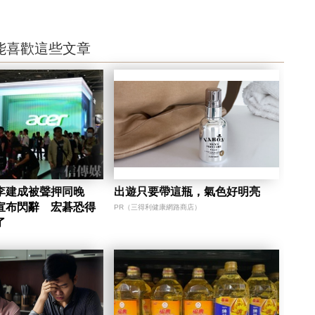
能喜歡這些文章
李建成被聲押同晚
出遊只要帶這瓶，氣色好明亮
宣布閃辭 宏碁恐得
PR（三得利健康網路商店）
了