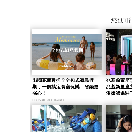
您也可
出國花費難抓？全包式海島假
兆基前董座
期，一價搞定食宿玩樂，省錢更
兆基新董座
省心！
派律師進駐
PR（Club Med Taiwan）