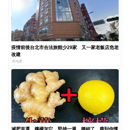
疫情前後台北市合法旅館少29家 又一家老飯店危老
改建
房地產
減肥首選，檸檬加它，堅持一週，腰細了，瘦到你懷