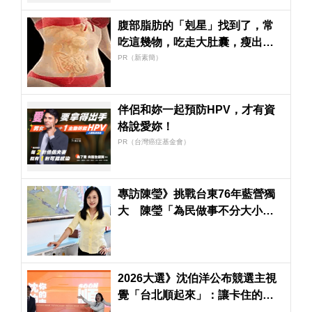
腹部脂肪的「剋星」找到了，常
吃這幾物，吃走大肚囊，瘦出小
蠻腰
PR（新素簡）
伴侶和妳一起預防HPV，才有資
格說愛妳！
PR（台灣癌症基金會）
專訪陳瑩》挑戰台東76年藍營獨
大 陳瑩「為民做事不分大小
事」：我的政見不跳票！
2026大選》沈伯洋公布競選主視
覺「台北順起來」：讓卡住的台
北順起來