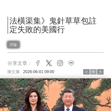
法橫渠集》鬼針草草包註
定失敗的美國行
評論
分享文章：
facebook
twitter
instagram
line
陳文瀾
2026-06-01 09:00
小
中
大