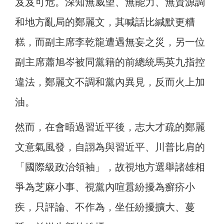
岌岌可危。深知無威望、無能力、無資源調
和地方亂局的鄭麗文，其喊話比緘默更糟
糕，而副主席李乾龍遭遇無妄之災，另一位
副主席蕭旭岑被同黨籍的前總統馬英九指控
違法，鄭麗文不調和黨內異見，反而火上加
油。
然而，在會晤過習近平後，志大才疏的鄭麗
文意氣風發，自詡為與習近平、川普比肩的
「國際級政治領袖」，故視地方選舉諸雄相
爭為芝麻小事、視黨內喧囂紛擾為癬疥小
疾，只評論、不作為，坐任紛擾擴大、蔓