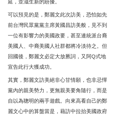
延，並滋生新的紛擾。
可以預見的是，鄭麗文此次訪美，恐怕如先
前台灣民眾黨黨主席黃國昌訪美般，見不到
一位有影響力的美國政要，甚至連統派台裔
美國人、中裔美國人社群都將冷淡待之。但
回國後，鄭麗文必定大放厥詞，又阿Q式地
宣告此行大獲成功。
其實，鄭麗文訪美絕非心甘情願，也非忌憚
黨內的親美勢力，更無親美要角隨行，而是
自以為聰明的兩手遊戲。向來高看自己的鄭
麗文心中的算盤當是，藉訪中拉抬美國政府