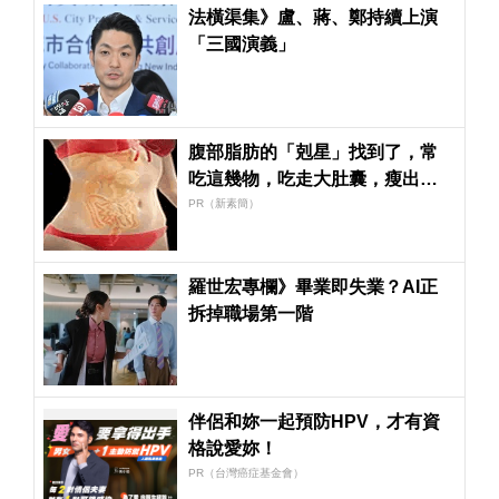
法橫渠集》盧、蔣、鄭持續上演
「三國演義」
腹部脂肪的「剋星」找到了，常
吃這幾物，吃走大肚囊，瘦出小
蠻腰
PR（新素簡）
羅世宏專欄》畢業即失業？AI正
拆掉職場第一階
伴侶和妳一起預防HPV，才有資
格說愛妳！
PR（台灣癌症基金會）