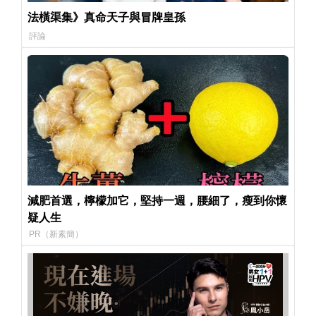
法橫渠集》真命天子與冒牌皇孫
評論
減肥首選，檸檬加它，堅持一週，腰細了，瘦到你懷
疑人生
PR（新素簡）