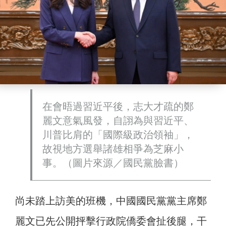
在會晤過習近平後，志大才疏的鄭
麗文意氣風發，自詡為與習近平、
川普比肩的「國際級政治領袖」，
故視地方選舉諸雄相爭為芝麻小
事。（圖片來源／國民黨臉書）
尚未踏上訪美的班機，中國國民黨黨主席鄭
麗文已先公開抨擊行政院僑委會扯後腿，干