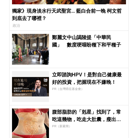
獨家》現身淡水行天武聖宮... 藍白合前一晚 柯文哲
到底去了哪裡？
政治
鄭麗文中山謁陵提「中華民
國」 數度哽咽盼種下和平種子
立即諮詢HPV！是對自己健康最
好的投資，把握現在不嫌晚！
PR（台灣癌症基金會）
腹部脂肪的「剋星」找到了，常
吃這幾物，吃走大肚囊，瘦出小
蠻腰
PR（新素簡）