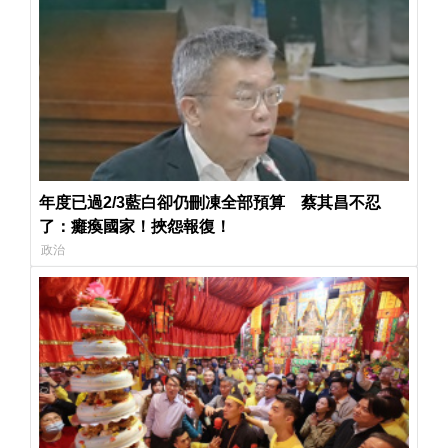
年度已過2/3藍白卻仍刪凍全部預算 蔡其昌不忍
了：癱瘓國家！挾怨報復！
政治