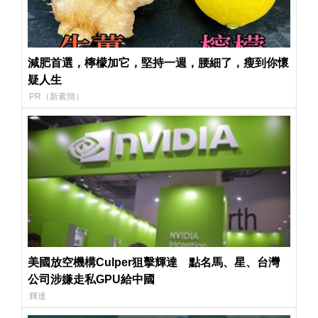
減肥首選，檸檬加它，堅持一週，腰細了，瘦到你懷
疑人生
PR（新素簡）
美國放空機構Culper狙擊輝達 點名馬、星、台灣
公司涉嫌走私GPU給中國
輝達