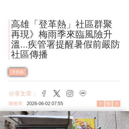
高雄「登革熱」社區群聚
再現》梅雨季來臨風險升
溫...疾管署提醒暑假前嚴防
社區傳播
登革熱
分享文章：
facebook
twitter
instagram
line
陳稚華
2026-06-02 07:55
小
中
大