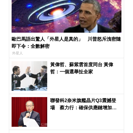
歐巴馬語出驚人「外星人是真的」 川普怒斥洩密隨
即下令：全數解密
外星人
黃偉哲、蘇紫雲首度同台 黃偉
哲：一個選舉扯全家
聯發科2奈米旗艦晶片Q3震撼登
場 蔡力行：確保供應鏈增加的
成本將反映於產品定價上