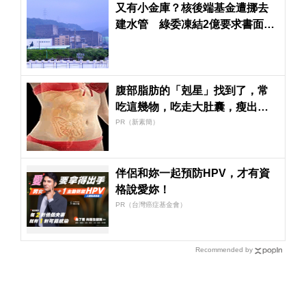
又有小金庫？核後端基金遭挪去
建水管 綠委凍結2億要求書面解
釋
腹部脂肪的「剋星」找到了，常
吃這幾物，吃走大肚囊，瘦出小
蠻腰
PR（新素簡）
伴侶和妳一起預防HPV，才有資
格說愛妳！
PR（台灣癌症基金會）
Recommended by