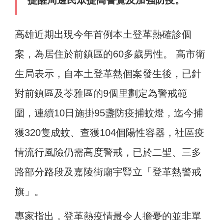
提醒周邊民眾提高警覺及加強防疫。
高雄近期出現今年首例本土登革熱確診個
案，為居住於前鎮區的60多歲男性。 高市衛
生局表示，自本土登革熱個案發生後，已針
對前鎮區及苓雅區的9個里劃定為警戒範
圍，連續10日施掛95盞防疫捕蚊燈，迄今捕
獲320隻成蚊、查獲104個陽性容器，社區疫
情流行風險仍需高度警戒，已於二聖、三多
路部分路段及嘉陵街廟宇豎立「登革熱警戒
旗」。
專家指出，登革熱疫情最令人擔憂的並非單