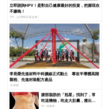
立即諮詢HPV！是對自己健康最好的投資，把握現在
不嫌晚！
PR（台灣癌症基金會）
李長榮先進材料中科擴線正式動土 專攻半導體高階
製程、先進封裝配方產品
半導體
腹部脂肪的「剋星」找到了，常
吃這幾物，吃走大肚囊，瘦出小
蠻腰
PR（新素簡）