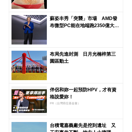
蘇姿丰秀「突襲」市場 AMD發
布微型PC能在地端跑2350億大模
型 股價盤中大漲40美元
布局先進封測 日月光楠梓第三
園區動土
伴侶和妳一起預防HPV，才有資
格說愛妳！
PR（台灣癌症基金會）
台積電嘉義廠先是挖到遺址 又