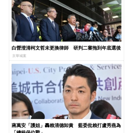
白營澄清柯文哲未更換律師 研判二審拖到年底選後
京華城案
蔣萬安「護姐」轟賴清德卸責 藍委批賴打盧秀燕為
「總統保位戰」