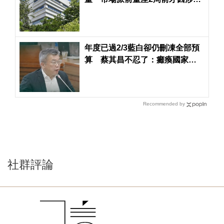
罪被檢方求刑12年
年度已過2/3藍白卻仍刪凍全部預
算 蔡其昌不忍了：癱瘓國家！
挾怨報復！
Recommended by
社群評論