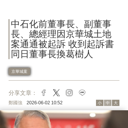
中石化前董事長、副董事
長、總經理因京華城土地
案通通被起訴 收到起訴書
同日董事長換葛樹人
京華城案
分享文章：
facebook
twitter
instagram
line
鄭國強
2026-06-02 10:52
小
中
大