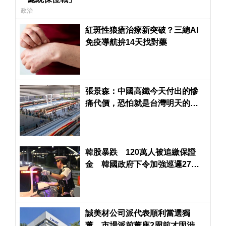
政治
紅斑性狼瘡治療新突破？三總AI
免疫導航拚14天找對藥
張景森：中國高鐵今天付出的慘
痛代價，恐怕就是台灣明天的昂
貴學費
韓股暴跌 120萬人被追繳保證
金 韓國政府下令加強巡邏27座
大橋
誠美材公司派代表順利當選獨
董 市場派前董座2周前才因涉犯