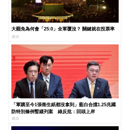
大罷免為何會「25:0」全軍覆沒？ 關鍵就在投票率
政治
「軍購至今1張衛生紙都沒拿到」藍白合擋1.25兆國
防特別條例暫緩列案 綠反批：回頭上岸
政治