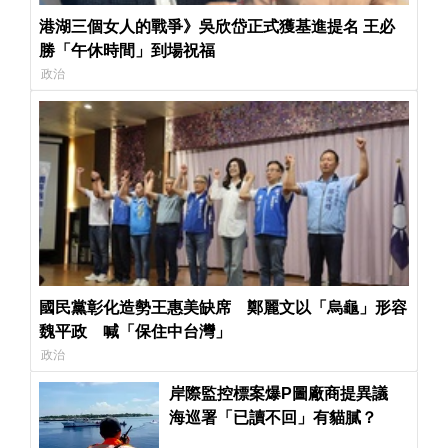
港湖三個女人的戰爭》吳欣岱正式獲基進提名 王必
勝「午休時間」到場祝福
政治
國民黨彰化造勢王惠美缺席 鄭麗文以「烏龜」形容
魏平政 喊「保住中台灣」
政治
岸際監控標案爆P圖廠商提異議
海巡署「已讀不回」有貓膩？