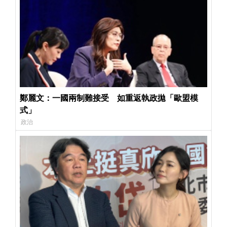
鄭麗文：一國兩制難接受 如重返執政拋「歐盟模
式」
政治