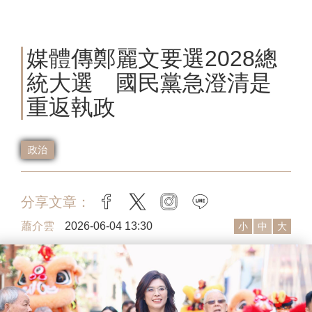
媒體傳鄭麗文要選2028總
統大選 國民黨急澄清是
重返執政
政治
分享文章：
facebook
twitter
instagram
line
蕭介雲
2026-06-04 13:30
小
中
大