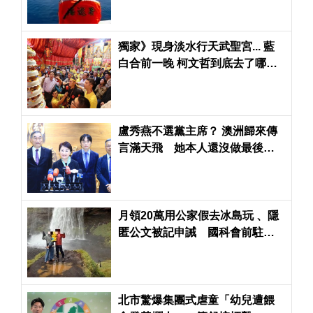
獨家》現身淡水行天武聖宮... 藍
白合前一晚 柯文哲到底去了哪
裡？
盧秀燕不選黨主席？ 澳洲歸來傳
言滿天飛 她本人還沒做最後決
定
月領20萬用公家假去冰島玩 、隱
匿公文被記申誡 國科會前駐捷
克科技組秘書投訴組長霸凌也成
立
北市驚爆集團式虐童「幼兒遭餵