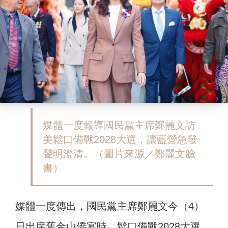
媒體一度報導國民黨主席鄭麗文訪
美鬆口備戰2028大選，讓藍營急發
聲明澄清。（圖片來源／鄭麗文臉
書）
媒體一度傳出，國民黨主席鄭麗文今（4）
日出席舊金山僑宴時，鬆口備戰2028大選。