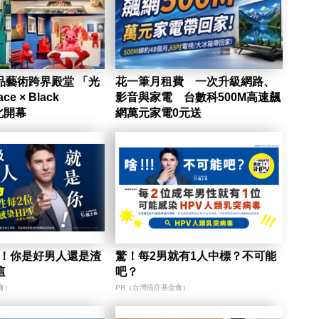
品藝術跨界殿堂 「光
花一筆月租費 一次升級網路、
ce × Black
影音與家電 台數科500M高速飆
北開幕
網萬元家電0元送
陷！你是好男人還是渣
驚！每2男就有1人中標？不可能
這
吧？
會）
PR（台灣癌症基金會）