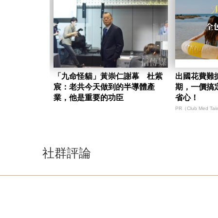
「九命怪貓」黃崇仁謝幕 杜紫
出國花費難
宸：老共今天做到的半導體產
期，一價搞
業，他是重要的功臣
省心！
PR（Club Med Ta
社群評論