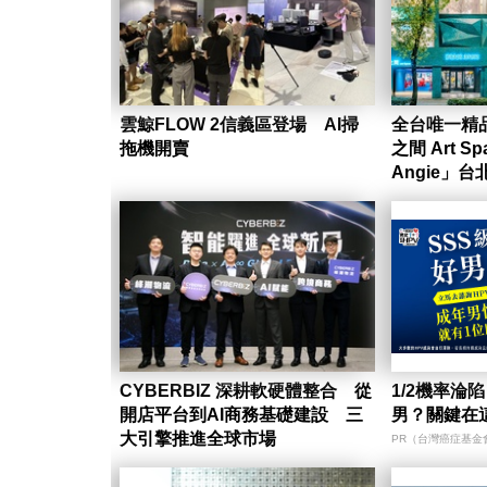
雲鯨FLOW 2信義區登場 AI掃
全台唯一精
拖機開賣
之間 Art Spa
Angie」台
CYBERBIZ 深耕軟硬體整合 從
1/2機率淪
開店平台到AI商務基礎建設 三
男？關鍵在
大引擎推進全球市場
PR（台灣癌症基金