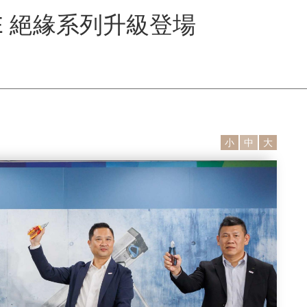
E 絕緣系列升級登場
小
中
大