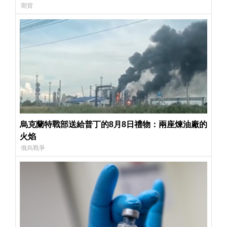
期貨
烏克蘭特戰部送給普丁的8月8日禮物：兩座煉油廠的
火焰
俄烏戰爭