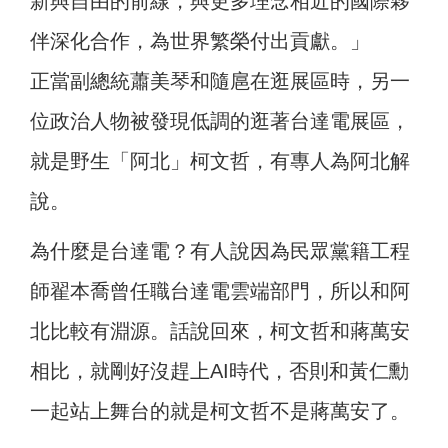
新與自由的前線，與更多理念相近的國際夥
伴深化合作，為世界繁榮付出貢獻。」
正當副總統蕭美琴和隨扈在逛展區時，另一
位政治人物被發現低調的逛著台達電展區，
就是野生「阿北」柯文哲，有專人為阿北解
說。
為什麼是台達電？有人說因為民眾黨籍工程
師翟本喬曾任職台達電雲端部門，所以和阿
北比較有淵源。話說回來，柯文哲和蔣萬安
相比，就剛好沒趕上AI時代，否則和黃仁勳
一起站上舞台的就是柯文哲不是蔣萬安了。