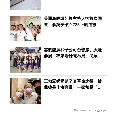
美麗島民調》換主持人後首次調
查：蔣萬安號召725上凱道被
51.8%台北市民認為不成功
雲豹能源和子公司台普威、天能
參展 專家看綠電布局、民眾搶
看電豹女
王力宏奶奶是辛亥革命之後 爺
爺曾是上海官員 一家都是「龍
的傳人」
Recommended by