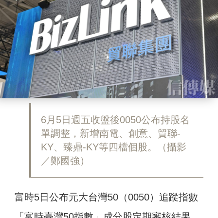
6月5日週五收盤後0050公布持股名
單調整，新增南電、創意、貿聯-
KY、臻鼎-KY等四檔個股。（攝影
／鄭國強）
富時5日公布元大台灣50（0050）追蹤指數
「富時臺灣50指數」成分股定期審核結果，