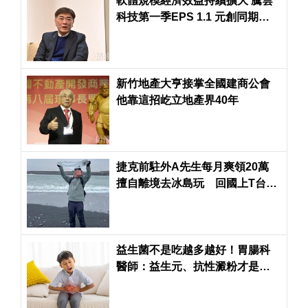
軟體規模經濟效益持續擴大 騰雲
科技第一季EPS 1.1 元創同期新
高、年增近 72％
新竹地產大亨接掌全國建商公會
他靠這招屹立地產界40年
捷克前駐外A先生每月爽領20萬
擅自離境去冰島玩 回國上T台指
控上司霸凌
益生菌不是吃越多越好！胃腸科
醫師：益生元、抗性澱粉才是腸
道好菌的「大餐」