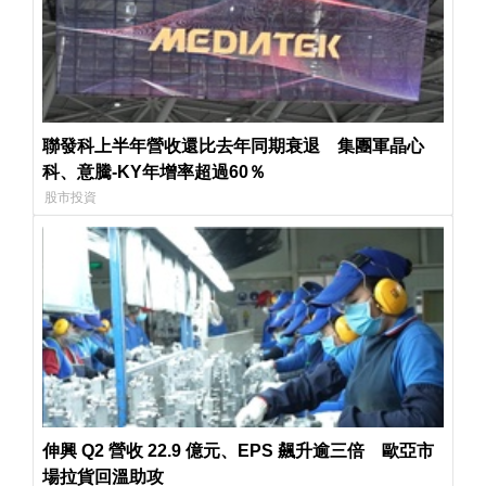
聯發科上半年營收還比去年同期衰退 集團軍晶心
科、意騰-KY年增率超過60％
股市投資
伸興 Q2 營收 22.9 億元、EPS 飆升逾三倍 歐亞市
場拉貨回溫助攻