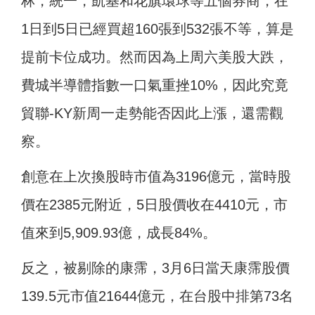
林，統一，凱基和花旗環球等五個券商，在
1日到5日已經買超160張到532張不等，算是
提前卡位成功。然而因為上周六美股大跌，
費城半導體指數一口氣重挫10%，因此究竟
貿聯-KY新周一走勢能否因此上漲，還需觀
察。
創意在上次換股時市值為3196億元，當時股
價在2385元附近，5日股價收在4410元，市
值來到5,909.93億，成長84%。
反之，被剔除的康霈，3月6日當天康霈股價
139.5元市值21644億元，在台股中排第73名