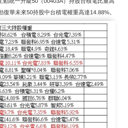
動統一升級50（00403A）持股台積電比重高
動復華未來50持股中台積電權重高達14.88%。