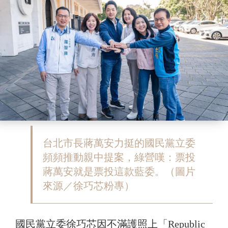
台北市長蔣萬安力挺的國民黨立委
頻頻推動親中提案，綠營嘆：票投
蔣萬安就是票投這款藍委。（圖片
來源／徐巧芯粉專）
國民黨立委徐巧芯因不滿護照上「Republic