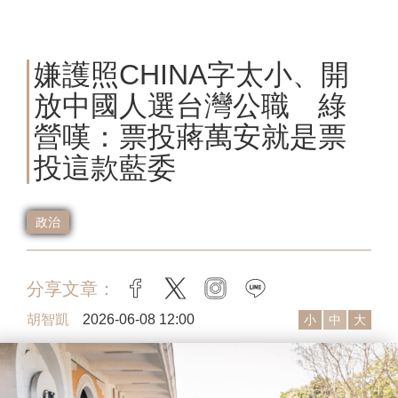
嫌護照CHINA字太小、開
放中國人選台灣公職 綠
營嘆：票投蔣萬安就是票
投這款藍委
政治
分享文章：
facebook
twitter
instagram
line
胡智凱
2026-06-08 12:00
小
中
大