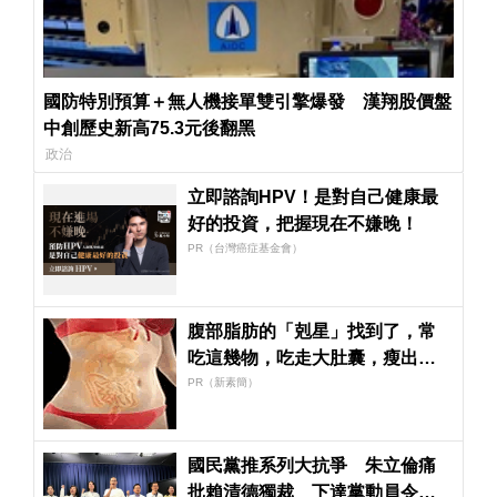
國防特別預算＋無人機接單雙引擎爆發 漢翔股價盤
中創歷史新高75.3元後翻黑
政治
立即諮詢HPV！是對自己健康最
好的投資，把握現在不嫌晚！
PR（台灣癌症基金會）
腹部脂肪的「剋星」找到了，常
吃這幾物，吃走大肚囊，瘦出小
蠻腰
PR（新素簡）
國民黨推系列大抗爭 朱立倫痛
批賴清德獨裁 下達黨動員令晚