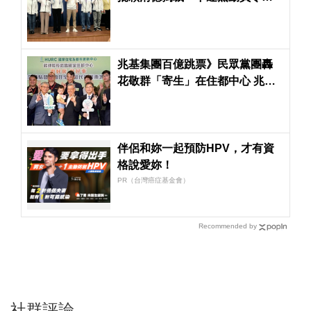
間集結北檢
兆基集團百億跳票》民眾黨團轟
花敬群「寄生」在住都中心 兆基
「寄生」在居住正義上
伴侶和妳一起預防HPV，才有資
格說愛妳！
PR（台灣癌症基金會）
Recommended by
社群評論