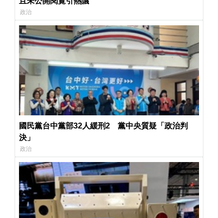
且未公開閱覽引熱議
政治
國民黨台中黨部32人緩刑2 黨中央質疑「政治判
決」
政治