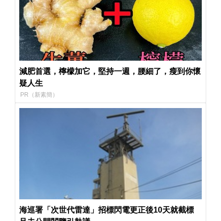
減肥首選，檸檬加它，堅持一週，腰細了，瘦到你懷
疑人生
PR（新素簡）
海巡署「次世代雷達」招標閃電更正後10天就截標