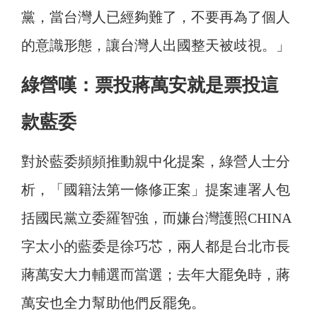
黨，當台灣人已經夠難了，不要再為了個人
的意識形態，讓台灣人出國整天被歧視。」
綠營嘆：票投蔣萬安就是票投這
款藍委
對於藍委頻頻推動親中化提案，綠營人士分
析，「國籍法第一條修正案」提案連署人包
括國民黨立委羅智強，而嫌台灣護照CHINA
字太小的藍委是徐巧芯，兩人都是台北市長
蔣萬安大力輔選而當選；去年大罷免時，蔣
萬安也全力幫助他們反罷免。