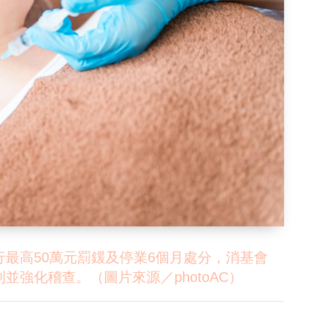
最高50萬元罰鍰及停業6個月處分，消基會
強化稽查。（圖片來源／photoAC）