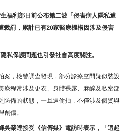
衛生福利部日前公布第二波「侵害病人隱私遭
遭裁罰，累計已有20家醫療機構因涉及侵害
療隱私保護問題也引發社會高度關注。
拍案，檢警調查發現，部分診療空間疑似裝設
美療程常涉及更衣、身體裸露、麻醉及私密部
乏防備的狀態，一旦遭偷拍，不僅涉及個資與
理創傷。
師吳榮達接受《信傳媒》電訪時表示，「這起