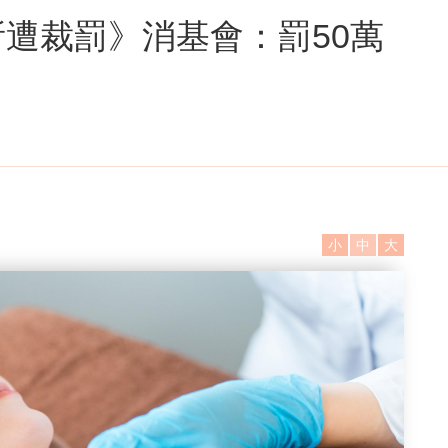
所遭裁罰》消基會：罰50萬
小
中
大