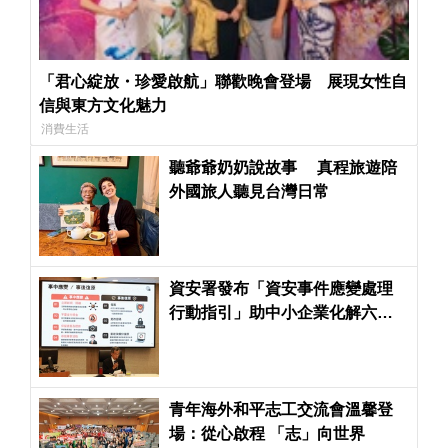
「君心綻放・珍愛啟航」聯歡晚會登場 展現女性自
信與東方文化魅力
消費生活
聽爺爺奶奶說故事 真程旅遊陪
外國旅人聽見台灣日常
資安署發布「資安事件應變處理
行動指引」助中小企業化解六大
常見資安威脅
青年海外和平志工交流會溫馨登
場：從心啟程 「志」向世界