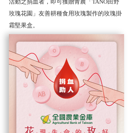
活動之捐血者，即可獲贈青農「TANO田野
玫瑰花園」友善耕種食用玫瑰製作的玫瑰掛
霜堅果盒。