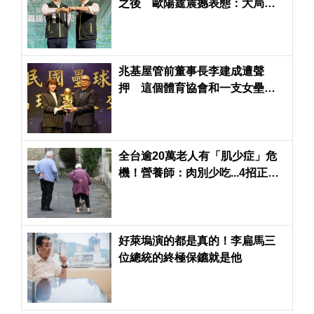
之後 歐陽霆震撼表態：大局優
先於個人「義不容辭」
兆基屋管前董事長李建成遭聲
押 這個體育協會和一支女壘隊
也受到波及
全台逾20萬老人有「肌少症」危
機！營養師：肉別少吃...4招正確
養生
好萊塢演的都是真的！李扁馬三
位總統的終極保鑣就是他