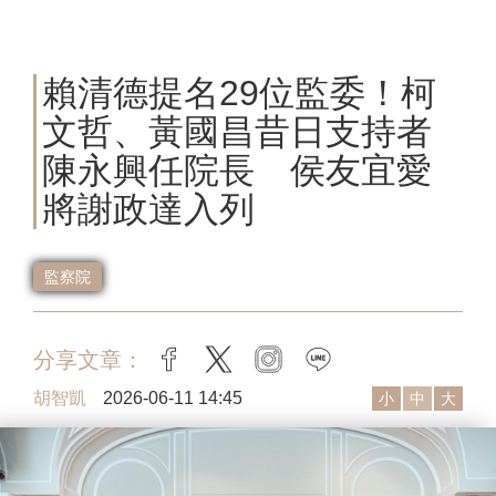
賴清德提名29位監委！柯
文哲、黃國昌昔日支持者
陳永興任院長 侯友宜愛
將謝政達入列
監察院
分享文章：
facebook
twitter
instagram
line
胡智凱
2026-06-11 14:45
小
中
大