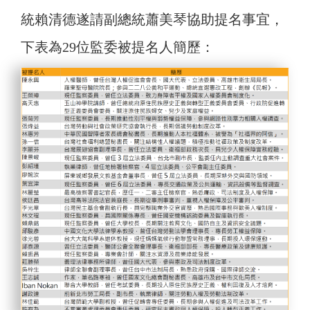
統賴清德遂請副總統蕭美琴協助提名事宜，
下表為29位監委被提名人簡歷：