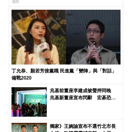
國際
丁允恭、顏若芳接黨職 民進黨「變陣」與「對話」
備戰2020
兆基前董座李建成被聲押同晚
兆基新董座宣布閃辭 宏碁恐得
派律師進駐了
獨家》王婉諭宣布不選竹北市長