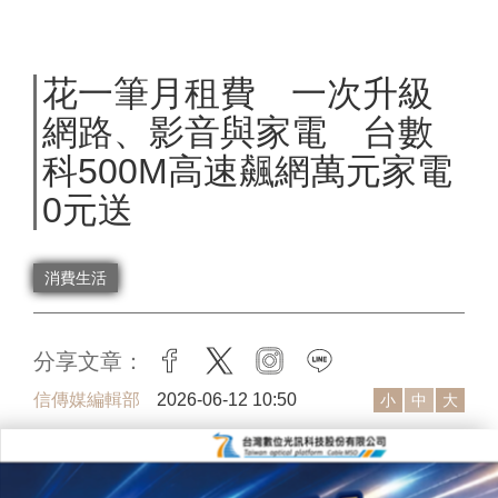
花一筆月租費 一次升級
網路、影音與家電 台數
科500M高速飆網萬元家電
0元送
消費生活
分享文章：
facebook
twitter
instagram
line
信傳媒編輯部
2026-06-12 10:50
小
中
大