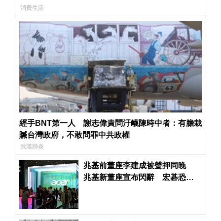
消費生活
經手BNT第一人 謝志偉責問汙衊陳時中者：有膽栽
贓台灣政府，不敢問罪中共政權
武漢肺炎
兆基前董座李建成被聲押同晚
兆基新董座宣布閃辭 宏碁恐得
派律師進駐了