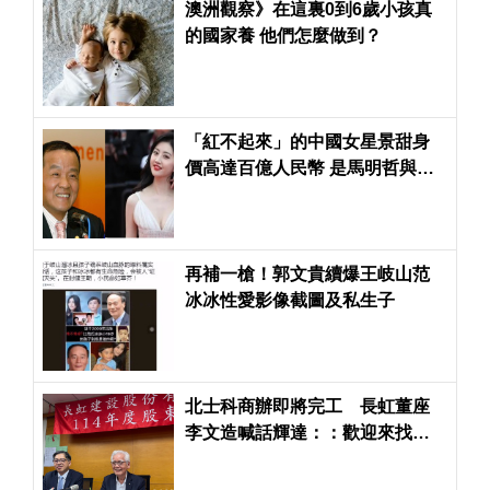
澳洲觀察》在這裏0到6歲小孩真
的國家養 他們怎麼做到？
「紅不起來」的中國女星景甜身
價高達百億人民幣 是馬明哲與習
遠平的女人
再補一槍！郭文貴續爆王岐山范
冰冰性愛影像截圖及私生子
北士科商辦即將完工 長虹董座
李文造喊話輝達：：歡迎來找我
們