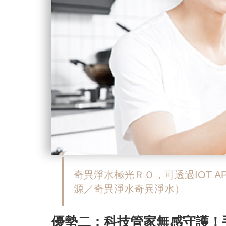
奇異淨水極光ＲＯ，可透過IOT 
源／奇異淨水奇異淨水）
優勢二：科技管家無感守護！