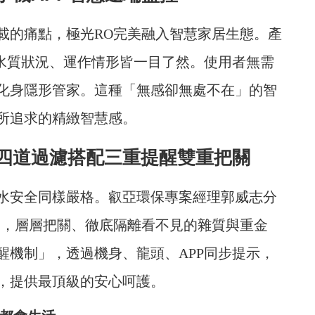
載的痛點，極光RO完美融入智慧家居生態。產
凡水質狀況、運作情形皆一目了然。使用者無需
化身隱形管家。這種「無感卻無處不在」的智
所追求的精緻智慧感。
四道過濾搭配三重提醒雙重把關
水安全同樣嚴格。叡亞環保專案經理郭威志分
」，層層把關、徹底隔離看不見的雜質與重金
醒機制」，透過機身、龍頭、APP同步提示，
，提供最頂級的安心呵護。