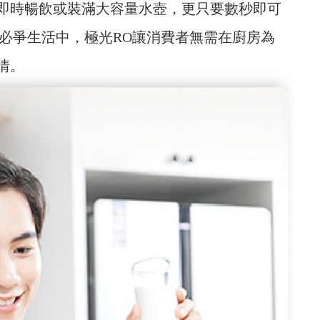
即時暢飲或裝滿大容量水壺，更只要數秒即可
秒必爭生活中，極光RO讓消費者無需在廚房為
情。