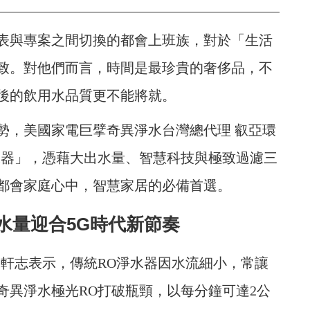
表與專案之間切換的都會上班族，對於「生活
致。對他們而言，時間是最珍貴的奢侈品，不
後的飲用水品質更不能將就。
勢，美國家電巨擘奇異淨水台灣總代理 叡亞環
水器」，憑藉大出水量、智慧科技與極致過濾三
都會家庭心中，智慧家居的必備首選。
水量迎合5G時代新節奏
趙軒志表示，傳統RO淨水器因水流細小，常讓
奇異淨水極光RO打破瓶頸，以每分鐘可達2公