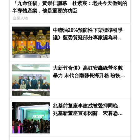
「九命怪貓」黃崇仁謝幕 杜紫宸：老共今天做到的
半導體產業，他是重要的功臣
企業人物
中聯油20%預防性下架標準引爭
議》藍委質疑部分專家認為科學
依據不足
大新竹合併》高虹安轟綠營多數
暴力 末代台南縣長悔升格 盼恢復
鄉鎮市選舉
兆基前董座李建成被聲押同晚
兆基新董座宣布閃辭 宏碁恐得
派律師進駐了