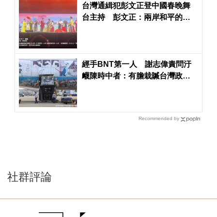
台灣通緝犯彭文正登中國春晚舞
台主持 彭文正：兩岸和平的一
大步
經手BNT第一人 謝志偉責問汙
衊陳時中者：有膽栽贓台灣政
府，不敢問罪中共政權
Recommended by
社群評論