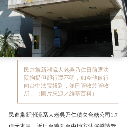
民進黨新潮流大老吳乃仁日前遭法
院拘提但卻行蹤不明，如今他自行
向台中法院報到，並已管收於管收
所。（圖片來源／維基百科）
民進黨新潮流系大老吳乃仁積欠台糖公司1.7
億元本息，近日台糖向台中地方法院聲請管