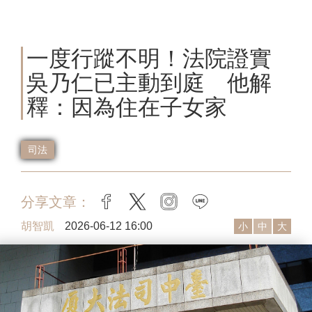
一度行蹤不明！法院證實
吳乃仁已主動到庭 他解
釋：因為住在子女家
司法
分享文章：
facebook
twitter
instagram
line
胡智凱
2026-06-12 16:00
小
中
大