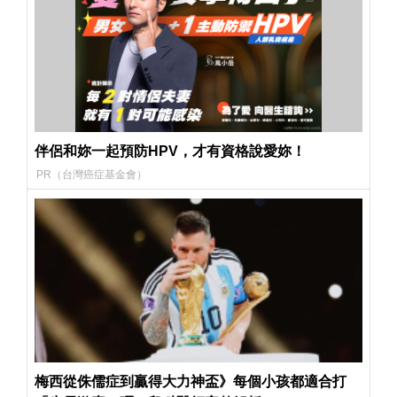
伴侶和妳一起預防HPV，才有資格說愛妳！
PR（台灣癌症基金會）
梅西從侏儒症到贏得大力神盃》每個小孩都適合打