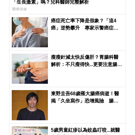
「生長激素」嗎？兒科醫師完整解析
醫療保健
癌症死亡率下降是假象？「這4
癌」逆勢攀升 專家示警癌症防
治策略須補強
瘦瘦針減太快反傷肝？胃腸科醫
解析：不只瘦得快...更要注意腸
胃、肝膽與肌肉流失風險
東野圭吾68歲罹大腸癌病逝！醫
揭「久坐寫作」恐增風險 腸道
保養關鍵在「餵好菌」
5歲男童紅疹以為蚊蟲叮咬...就醫