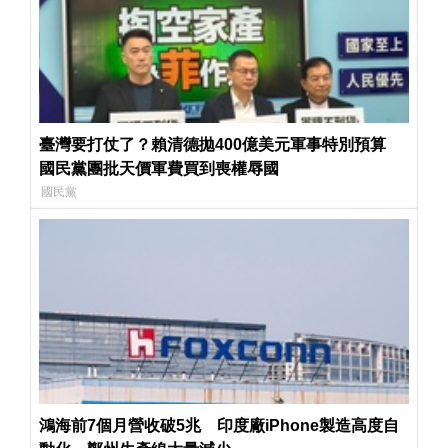
臺灣要打仗了？賴清德拋400億美元軍事特別預算
國民黨團批天價軍費買到喪權辱國
國民黨
鴻海前7個月營收破5兆 印度廠iPhone製造高度自