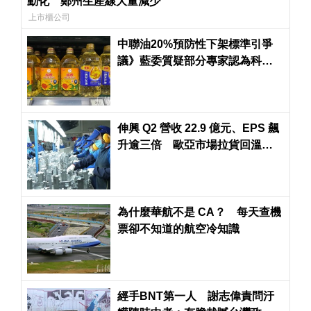
動化 鄭州生產線大量減少
上市櫃公司
中聯油20%預防性下架標準引爭
議》藍委質疑部分專家認為科學
依據不足
伸興 Q2 營收 22.9 億元、EPS 飆
升逾三倍 歐亞市場拉貨回溫助
攻
為什麼華航不是 CA？ 每天查機
票卻不知道的航空冷知識
經手BNT第一人 謝志偉責問汙