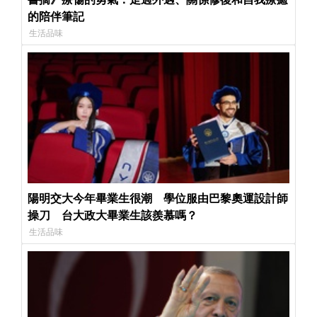
的陪伴筆記
生活品味
陽明交大今年畢業生很潮 學位服由巴黎奧運設計師
操刀 台大政大畢業生該羨慕嗎？
生活品味