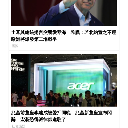
土耳其總統揚言突襲愛琴海 希臘：若北約置之不理
歐洲將爆發第二場戰爭
國際
兆基前董座李建成被聲押同晚 兆基新董座宣布閃
辭 宏碁恐得派律師進駐了
社會議題