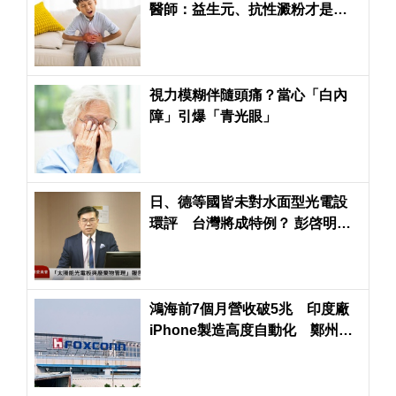
醫師：益生元、抗性澱粉才是腸
道好菌的「大餐」
視力模糊伴隨頭痛？當心「白內
障」引爆「青光眼」
日、德等國皆未對水面型光電設
環評 台灣將成特例？ 彭啓明：
最快規範年底前出爐
鴻海前7個月營收破5兆 印度廠
iPhone製造高度自動化 鄭州生
產線大量減少