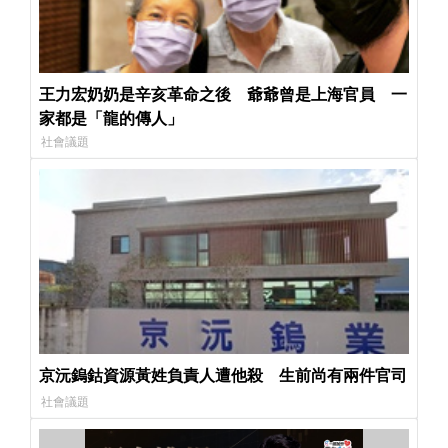
王力宏奶奶是辛亥革命之後 爺爺曾是上海官員 一
家都是「龍的傳人」
社會議題
京沅鎢鈷資源黃姓負責人遭他殺 生前尚有兩件官司
社會議題