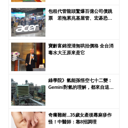
包租代管龍頭驚爆百億公司債跳
票 若拖累兆基屋管、宏碁恐淪
為最大苦主
寶齡富錦澄清無哄抬價格 全台消
毒水大王原來是它
綠學院》氫能孫悟空七十二變：
Gemini對氫的理解，都來自這篇
文章
奇癢難耐...35歲女產後蕁麻疹作
怪！中醫師：靠8招調理