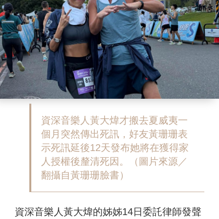
資深音樂人黃大煒才搬去夏威夷一
個月突然傳出死訊，好友黃珊珊表
示死訊延後12天發布她將在獲得家
人授權後釐清死因。（圖片來源／
翻攝自黃珊珊臉書）
資深音樂人黃大煒的姊姊14日委託律師發聲