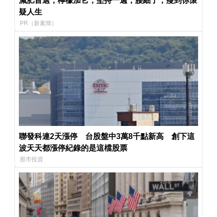
減肥首選，檸檬加它，堅持一週，腰細了，瘦到你懷
疑人生
PR（新素簡）
聯發科連2天漲停 台股盤中3萬8千點新高 創下這
波天天都漲停紀錄的是這檔股票
股市投資