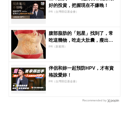
好的投資，把握現在不嫌晚！
PR（台灣癌症基金會）
腹部脂肪的「剋星」找到了，常
吃這幾物，吃走大肚囊，瘦出小
蠻腰
PR（新素簡）
伴侶和妳一起預防HPV，才有資
格說愛妳！
PR（台灣癌症基金會）
Recommended by