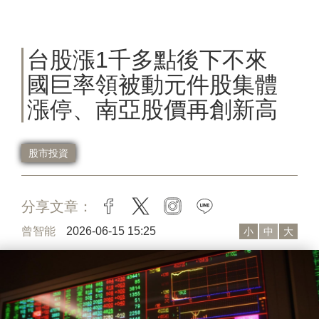
台股漲1千多點後下不來
國巨率領被動元件股集體
漲停、南亞股價再創新高
股市投資
分享文章：
facebook
twitter
instagram
line
曾智能
2026-06-15 15:25
小
中
大