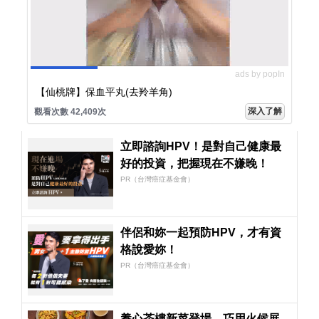
ads by popIn
【仙桃牌】保血平丸(去羚羊角)
深入了解
觀看次數 42,409次
立即諮詢HPV！是對自己健康最
好的投資，把握現在不嫌晚！
PR（台灣癌症基金會）
伴侶和妳一起預防HPV，才有資
格說愛妳！
PR（台灣癌症基金會）
養心茶樓新菜登場 巧用火候展