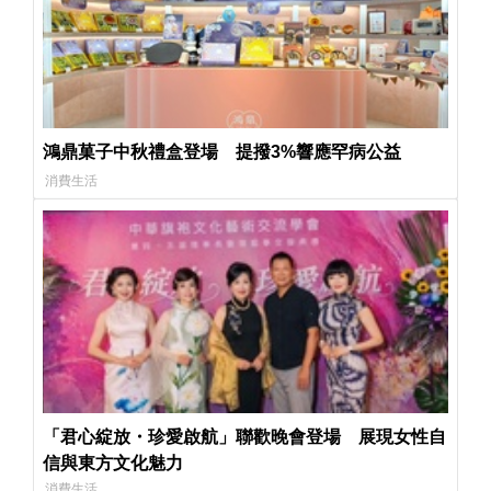
鴻鼎菓子中秋禮盒登場 提撥3%響應罕病公益
消費生活
「君心綻放・珍愛啟航」聯歡晚會登場 展現女性自
信與東方文化魅力
消費生活