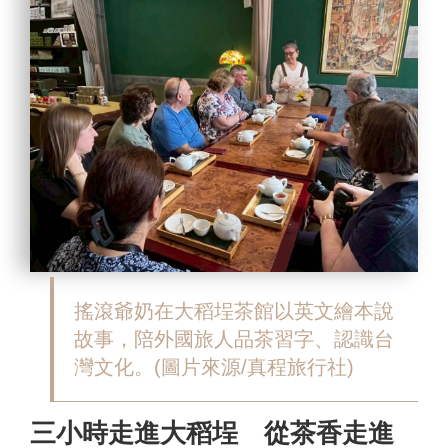
搖滾爺奶在大稻埕茶館以英文繪本說
故事，陪外國旅人品茶習字、認識台
灣文化。(圖片來源/真程旅行社)
三小時走進大稻埕 從茶香走進