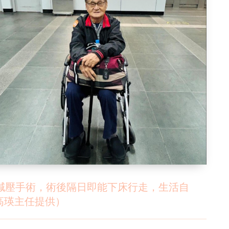
鏡減壓手術，術後隔日即能下床行走，生活自
高瑛主任提供）