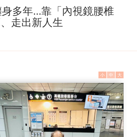
身多年...靠「內視鏡腰椎
床、走出新人生
小
中
大