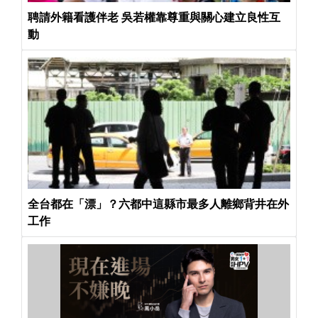
聘請外籍看護伴老 吳若權靠尊重與關心建立良性互
動
全台都在「漂」？六都中這縣市最多人離鄉背井在外
工作