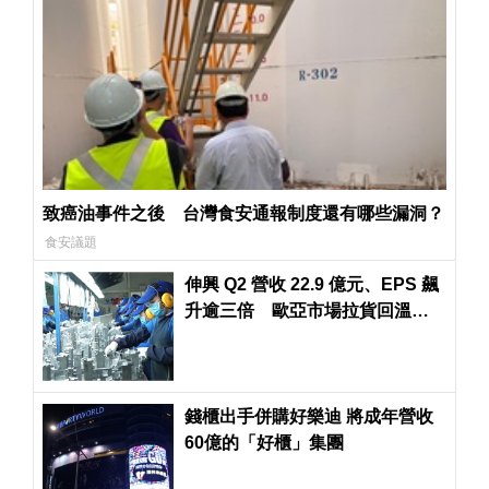
致癌油事件之後 台灣食安通報制度還有哪些漏洞？
食安議題
伸興 Q2 營收 22.9 億元、EPS 飆
升逾三倍 歐亞市場拉貨回溫助
攻
錢櫃出手併購好樂迪 將成年營收
60億的「好櫃」集團