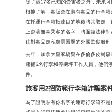
除了這17名已知的受害者之外，未來
根據了解，毒販會在裝有毒品的行李箱藏匿
在托運行李箱抵達目的地後將其取走。
上寫著無辜乘客的名字，將面臨法律制
往對毒品走私處罰嚴厲的外國監獄服刑
去年，加拿大皇家騎警在多倫多皮爾森國際機場（Pe
逮捕6名行李和停機坪工作人員，他們
件。
旅客用2招防範行李箱詐騙案
為了證明貼有你名字的運毒行李箱不是