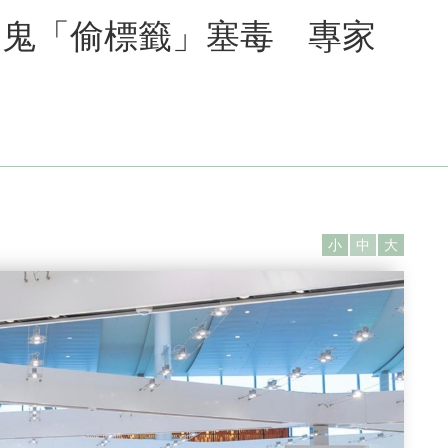
內鬼「偷標籤」塞毒 專家
小
中
大