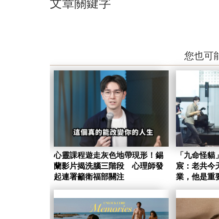
文章關鍵字
您也可
心靈課程遊走灰色地帶現形！錫
「九命怪貓
蘭影片揭洗腦三階段 心理師發
宸：老共今
起連署籲衛福部關注
業，他是重