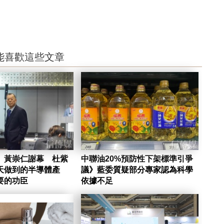
能喜歡這些文章
」黃崇仁謝幕 杜紫
中聯油20%預防性下架標準引爭
天做到的半導體產
議》藍委質疑部分專家認為科學
要的功臣
依據不足