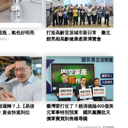
這瓶，氣色好明亮
打造高齡宜居城市新日常 臺北
館亮相高齡健康產業博覽會
路商店）
額週轉？上【易借
臺灣要打仗了？賴清德拋400億美
！資金快速到位
元軍事特別預算 國民黨團批天
價軍費買到喪權辱國
Recommended by