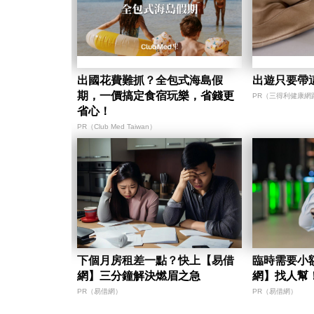
出國花費難抓？全包式海島假
出遊只要帶
期，一價搞定食宿玩樂，省錢更
PR（三得利健康網
省心！
PR（Club Med Taiwan）
下個月房租差一點？快上【易借
臨時需要小
網】三分鐘解決燃眉之急
網】找人幫
PR（易借網）
PR（易借網）