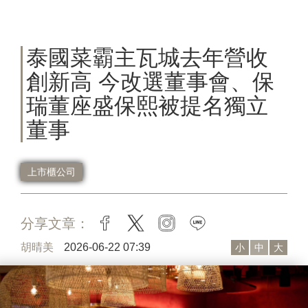
泰國菜霸主瓦城去年營收
創新高 今改選董事會、保
瑞董座盛保熙被提名獨立
董事
上市櫃公司
分享文章：
facebook
twitter
instagram
line
胡晴美
2026-06-22 07:39
小
中
大