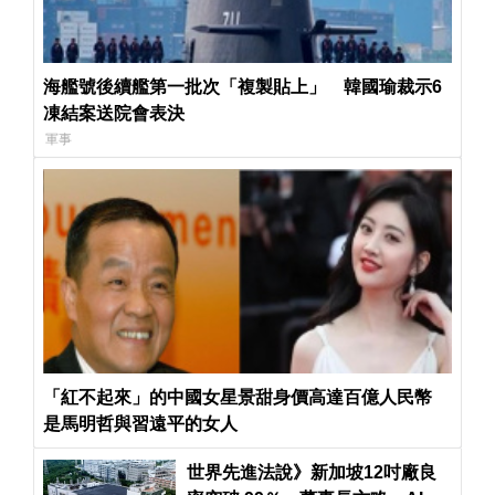
海艦號後續艦第一批次「複製貼上」 韓國瑜裁示6
凍結案送院會表決
軍事
「紅不起來」的中國女星景甜身價高達百億人民幣
是馬明哲與習遠平的女人
世界先進法說》新加坡12吋廠良