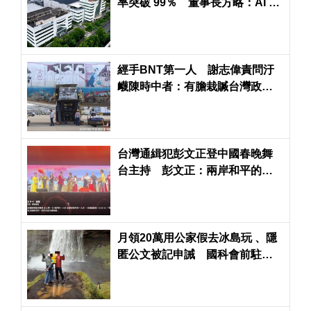
率突破 99％ 董事長方略：AI 供
不應求看至2027年
經手BNT第一人 謝志偉責問汙
衊陳時中者：有膽栽贓台灣政
府，不敢問罪中共政權
台灣通緝犯彭文正登中國春晚舞
台主持 彭文正：兩岸和平的一
大步
月領20萬用公家假去冰島玩 、隱
匿公文被記申誡 國科會前駐捷
克科技組秘書投訴組長霸凌也成
立