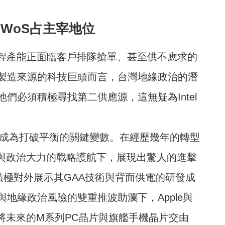
WoS占主宰地位
製程產能正面臨客戶排隊搶單、甚至供不應求的
製造來源的科技巨頭而言，台灣地緣政治的潛
們必須積極尋找第二供應源，這無疑為Intel
崛起成為打破平衡的關鍵變數。在經歷幾年的轉型
資金與政治大力的戰略護航下，展現出驚人的進擊
，並積極對外展示其GAA技術與背面供電的研發成
地緣政治風險的雙重推波助瀾下，Apple與
畫將未來的M系列PC晶片與旗艦手機晶片交由