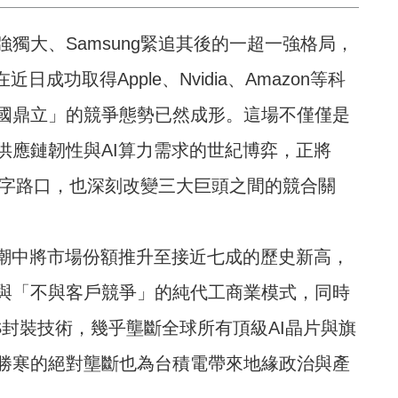
獨大、Samsung緊追其後的一超一強格局，
日成功取得Apple、Nvidia、Amazon等科
國鼎立」的競爭態勢已然成形。這場不僅僅是
供應鏈韌性與AI算力需求的世紀博弈，正將
的十字路口，也深刻改變三大巨頭之間的競合關
浪潮中將市場份額推升至接近七成的歷史新高，
與「不與客戶競爭」的純代工商業模式，同時
S封裝技術，幾乎壟斷全球所有頂級AI晶片與旗
勝寒的絕對壟斷也為台積電帶來地緣政治與產