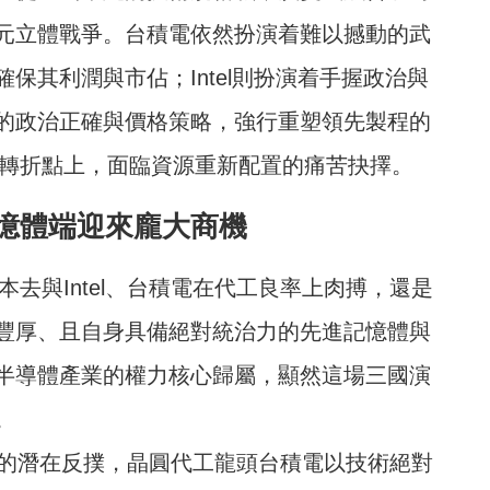
元立體戰爭。台積電依然扮演着難以撼動的武
保其利潤與市佔；Intel則扮演着手握政治與
的政治正確與價格策略，強行重塑領先製程的
史的轉折點上，面臨資源重新配置的痛苦抉擇。
憶體端迎來龐大商機
本去與Intel、台積電在代工良率上肉搏，還是
豐厚、且自身具備絕對統治力的先進記憶體與
半導體產業的權力核心歸屬，顯然這場三國演
。
ung的潛在反撲，晶圓代工龍頭台積電以技術絕對