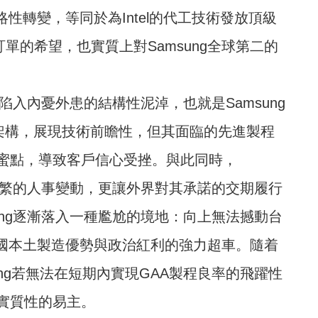
略性轉變，等同於為Intel的代工技術發放頂級
e訂單的希望，也實質上對Samsung全球第二的
正陷入內憂外患的結構性泥淖，也就是Samsung
A架構，展現技術前瞻性，但其面臨的先進製程
蜜點，導致客戶信心受挫。與此同時，
層頻繁的人事變動，更讓外界對其承諾的交期履行
ung逐漸落入一種尷尬的境地：向上無法撼動台
挾美國本土製造優勢與政治紅利的強力超車。隨着
sung若無法在短期內實現GAA製程良率的飛躍性
實質性的易主。