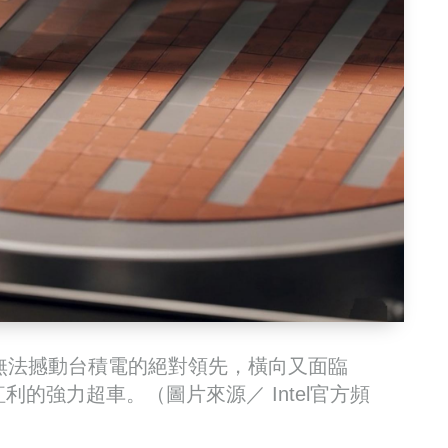
無法撼動台積電的絕對領先，橫向又面臨
紅利的強力超車。（圖片來源／ Intel官方頻