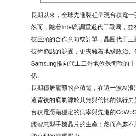
長期以來，全球先進製程呈現台積電一強
然而，隨着Intel高調重返代工戰局，並在近
技巨頭的合作意向或訂單，晶圓代工三
技術節點的競逐，更夾雜着地緣政治、
Samsung推向代工二哥地位保衛戰
係。
長期穩居龍頭的台積電，在這一波AI
這背後的底氣源於其無與倫比的執行力
台積電憑藉穩定的良率與先進的CoWo
艦智慧型手機晶片的生產；然而高處不